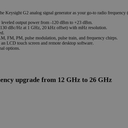
the Keysight G2 analog signal generator as your go-to radio frequency
ly leveled output power from -120 dBm to +23 dBm.
-130 dBc/Hz at 1 GHz, 20 kHz offset) with mHz resolution.
ed.
AM, FM, PM, pulse modulation, pulse train, and frequency chirps.
g an LCD touch screen and remote desktop software.
nal options.
ency upgrade from 12 GHz to 26 GHz