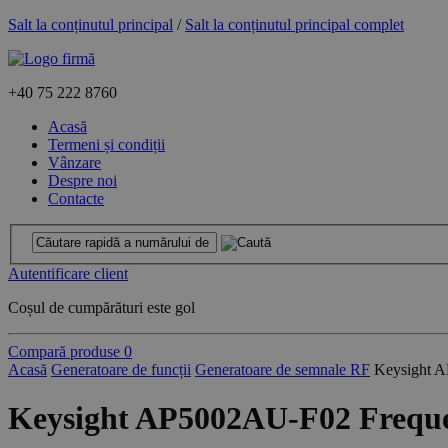
Salt la conținutul principal
/
Salt la conținutul principal complet
+40
75 222 8760
Acasă
Termeni și condiții
Vânzare
Despre noi
Contacte
Autentificare client
Coșul de cumpărături este gol
Compară produse
0
Acasă
Generatoare de funcții
Generatoare de semnale RF
Keysight 
Keysight AP5002AU-F02 Freque