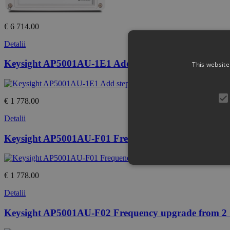
€ 6 714.00
Detalii
Keysight AP5001AU-1E1 Add step attenuator
This website
€ 1 778.00
Detalii
Keysight AP5001AU-F01 Frequency upgrade from 2
€ 1 778.00
Detalii
Keysight AP5001AU-F02 Frequency upgrade from 2 