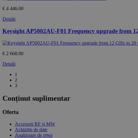
€ 4 446.00
Detalii
Keysight AP5002AU-F01 Frequency upgrade from 1
€ 2 668.00
Detalii
1
2
3
Conținut suplimentar
Oferta
Accesorii RF și MW
Achiziție de date
Analizoare de rețea