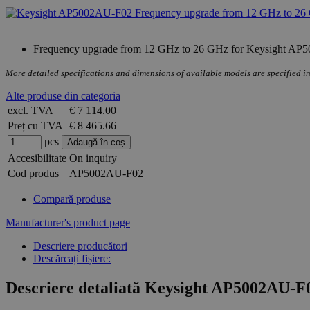
Frequency upgrade from 12 GHz to 26 GHz for Keysight AP5
More detailed specifications and dimensions of available models are specified in
Alte produse din categoria
excl. TVA
€ 7 114.00
Preț cu TVA
€ 8 465.66
pcs
Accesibilitate
On inquiry
Cod produs
AP5002AU-F02
Compară produse
Manufacturer's product page
Descriere producători
Descărcați fișiere:
Descriere detaliată Keysight AP5002AU-F