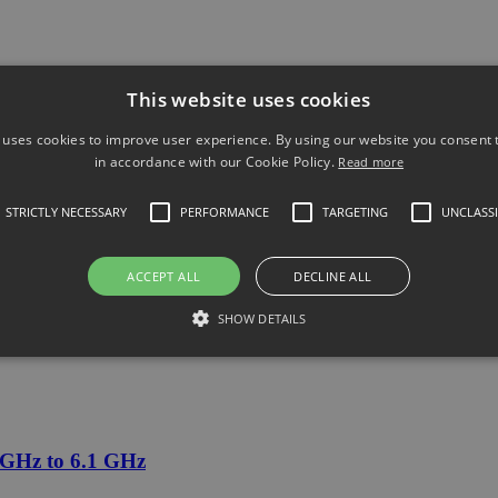
This website uses cookies
 uses cookies to improve user experience. By using our website you consent t
in accordance with our Cookie Policy.
Read more
STRICTLY NECESSARY
PERFORMANCE
TARGETING
UNCLASSI
ACCEPT ALL
DECLINE ALL
 GHz to 4 GHz
SHOW DETAILS
GHz to 6.1 GHz