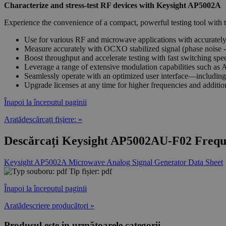
Characterize and stress-test RF devices with Keysight AP5002A
Experience the convenience of a compact, powerful testing tool with 
Use for various RF and microwave applications with accurate
Measure accurately with OCXO stabilized signal (phase noise 
Boost throughput and accelerate testing with fast switching spe
Leverage a range of extensive modulation capabilities such as 
Seamlessly operate with an optimized user interface—includin
Upgrade licenses at any time for higher frequencies and additio
Înapoi la începutul paginii
Aratădescărcați fișiere: »
Descărcați Keysight AP5002AU-F02 Frequ
Keysight AP5002A Microwave Analog Signal Generator Data Sheet
Tip fișier: pdf
Înapoi la începutul paginii
Aratădescriere producători »
Produsul este in următoarele categorii