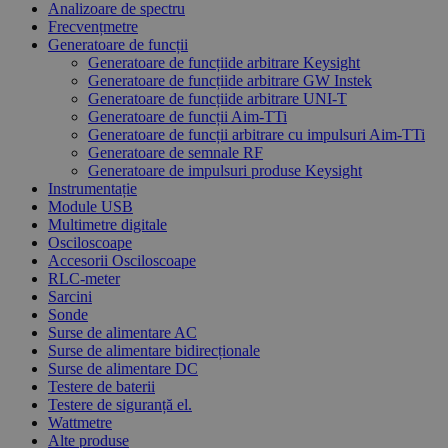
Analizoare de spectru
Frecvențmetre
Generatoare de funcții
Generatoare de funcțiide arbitrare Keysight
Generatoare de funcțiide arbitrare GW Instek
Generatoare de funcțiide arbitrare UNI-T
Generatoare de funcții Aim-TTi
Generatoare de funcții arbitrare cu impulsuri Aim-TTi
Generatoare de semnale RF
Generatoare de impulsuri produse Keysight
Instrumentație
Module USB
Multimetre digitale
Osciloscoape
Accesorii Osciloscoape
RLC-meter
Sarcini
Sonde
Surse de alimentare AC
Surse de alimentare bidirecționale
Surse de alimentare DC
Testere de baterii
Testere de siguranță el.
Wattmetre
Alte produse