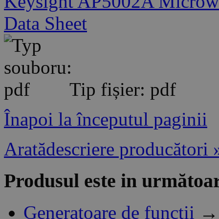
Keysight AP5002A Microwa
Data Sheet
Tip fișier: pdf
Înapoi la începutul paginii
Aratădescriere producători 
Produsul este in următoar
Generatoare de funcții