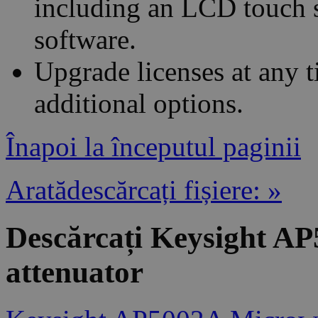
including an LCD touch 
software.
Upgrade licenses at any t
additional options.
Înapoi la începutul paginii
Aratădescărcați fișiere: »
Descărcați Keysight A
attenuator