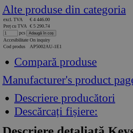
Alte produse din categoria
excl. TVA
€ 4 446.00
Preț cu TVA
€ 5 290.74
pcs
Accesibilitate
On inquiry
Cod produs
AP5002AU-1E1
Compară produse
Manufacturer's product pag
Descriere producători
Descărcați fișiere:
Descriere detaliată K