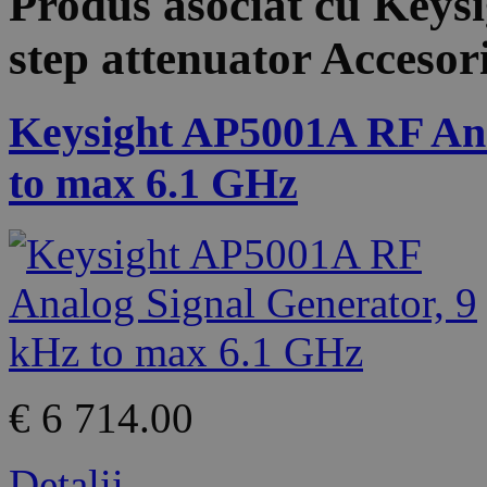
Produs asociat cu
Keys
step attenuator
Accesor
Keysight AP5001A RF Ana
to max 6.1 GHz
€ 6 714.00
Detalii