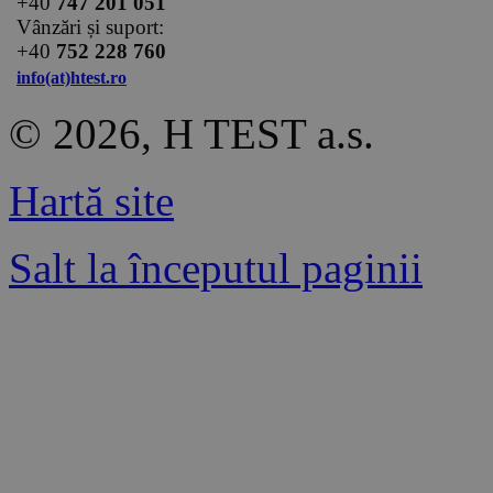
+40
747 201 051
Vânzări și suport:
+40
752 228 760
info(at)htest.ro
© 2026, H TEST a.s.
Hartă site
Salt la începutul paginii