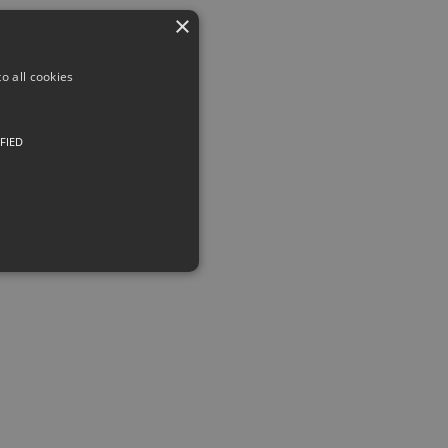
×
o all cookies
FIED