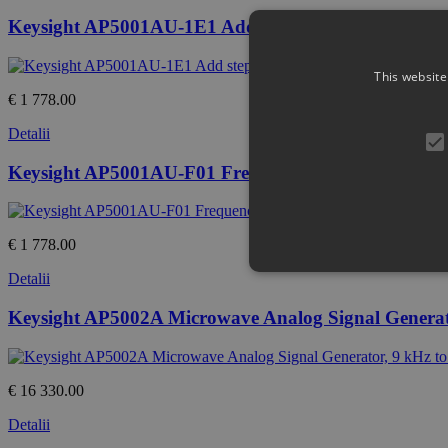
Keysight AP5001AU-1E1 Add step attenuator
This website
€ 1 778.00
Detalii
Keysight AP5001AU-F01 Frequency upgrade from 2
€ 1 778.00
Detalii
Keysight AP5002A Microwave Analog Signal Generat
€ 16 330.00
Detalii