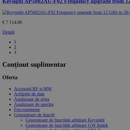
Keysight AP5002AU-F02 Frequency upgrade from 1
€ 7 114.00
Detalii
1
2
3
Conținut suplimentar
Oferta
Accesorii RF și MW
Achiziție de date
Analizoare de rețea
Analizoare de spectru
Frecvențmetre
Generatoare de funcții
Generatoare de funcțiide arbitrare Keysight
Generatoare de funcțiide arbitrare GW Instek