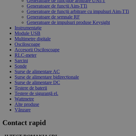
Generatoare de funcțiide arbitrare UNI-T
Generatoare de funcții Aim-TTi
Generatoare de funcții arbitrare cu impulsuri Aim-TTi
Generatoare de semnale RF
Generatoare de impulsuri produse Keysight
Instrumentație
Module USB
Multimetre digitale
Osciloscoape
Accesorii Osciloscoape
RLC-meter
Sarcini
Sonde
Surse de alimentare AC
Surse de alimentare bidirecționale
Surse de alimentare DC
Testere de baterii
Testere de siguranță el.
Wattmetre
Alte produse
Vânzare
Contact rapid