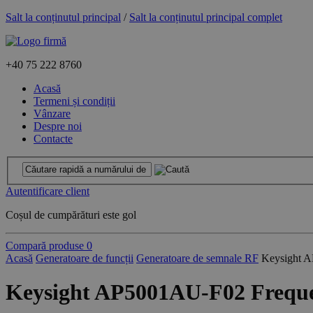
Salt la conținutul principal
/
Salt la conținutul principal complet
+40
75 222 8760
Acasă
Termeni și condiții
Vânzare
Despre noi
Contacte
Autentificare client
Coșul de cumpărături este gol
Compară produse
0
Acasă
Generatoare de funcții
Generatoare de semnale RF
Keysight A
Keysight AP5001AU-F02 Freque