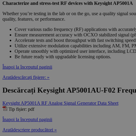
Characterize and stress-test RF devices with Keysight AP5001A
Whether you’re testing in the lab or on the go, use a quality signal s
quality, features, or performance.
Cover various radio frequency (RF) applications with accurat
Ensure measurement accuracy with OCXO stabilized signal (ph
Accelerate tests and boost throughput with fast switching spee
Utilize extensive modulation capabilities including AM, FM, PM
Operate smoothly with optimized user interface, including LCD
Be future ready with upgradable licensing options.
Înapoi la începutul paginii
Aratădescărcați fișiere: »
Descărcați Keysight AP5001AU-F02 Frequ
Keysight AP5001A RF Analog Signal Generator Data Sheet
Tip fișier: pdf
Înapoi la începutul paginii
Aratădescriere producători »