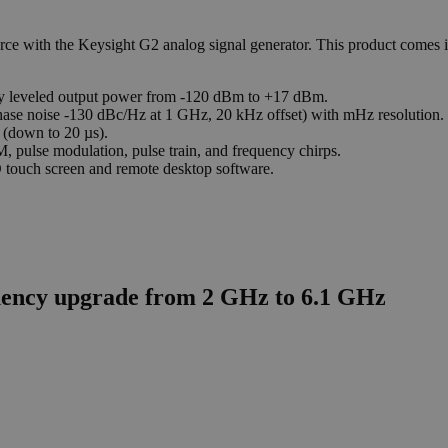
ource with the Keysight G2 analog signal generator. This product comes i
ely leveled output power from -120 dBm to +17 dBm.
ase noise -130 dBc/Hz at 1 GHz, 20 kHz offset) with mHz resolution.
d (down to 20 µs).
, pulse modulation, pulse train, and frequency chirps.
 touch screen and remote desktop software.
ency upgrade from 2 GHz to 6.1 GHz