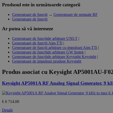
Produsul este in următoarele categorii
Generatoare de funcții
→
Generatoare de semnale RF
Generatoare de funcții
Ar putea să vă intereseze
Generatoare de funcțiide arbitrare UNI-T
|
Generatoare de funcții Aim-TTi
|
Generatoare de funcții arbitrare cu impulsuri Aim-TTi
|
Generatoare de funcțiide arbitrare GW Instek
|
Generatoare de funcțiide arbitrare Keysight Keysight
|
Generatoare de impulsuri produse Keysight
Produs asociat cu
Keysight AP5001AU-F02
Keysight AP5001A RF Analog Signal Generator, 9 k
€ 6 714.00
Detalii