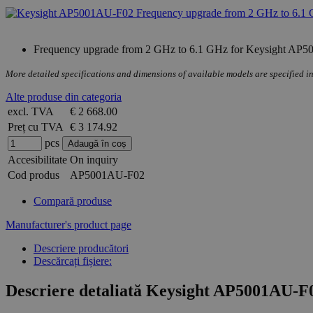
Frequency upgrade from 2 GHz to 6.1 GHz for Keysight AP500
More detailed specifications and dimensions of available models are specified in
Alte produse din categoria
excl. TVA
€ 2 668.00
Preț cu TVA
€ 3 174.92
pcs
Accesibilitate
On inquiry
Cod produs
AP5001AU-F02
Compară produse
Manufacturer's product page
Descriere producători
Descărcați fișiere:
Descriere detaliată Keysight AP5001AU-F