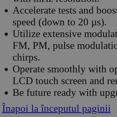
Accelerate tests and boos
speed (down to 20 µs).
Utilize extensive modula
FM, PM, pulse modulation
chirps.
Operate smoothly with op
LCD touch screen and re
Be future ready with upgr
Înapoi la începutul paginii