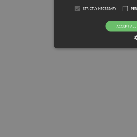
STRICTLY NECESSARY
PE
ACCEPT ALL