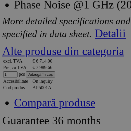
Phase Noise @1 GHz (20 
More detailed specifications and
Detalii
specified in data sheet.
Alte produse din categoria
excl. TVA
€ 6 714.00
Preț cu TVA
€ 7 989.66
pcs
Accesibilitate
On inquiry
Cod produs
AP5001A
Compară produse
Guarantee
36 months