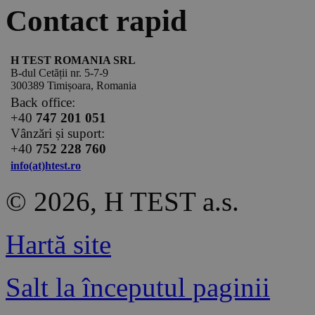
Contact rapid
H TEST ROMANIA SRL
B-dul Cetății nr. 5-7-9
300389 Timișoara, Romania
Back office:
+40
747 201 051
Vânzări și suport:
+40
752 228 760
info(at)htest.ro
© 2026, H TEST a.s.
Hartă site
Salt la începutul paginii