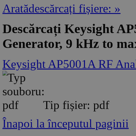
Aratădescărcați fișiere: »
Descărcați Keysight A
Generator, 9 kHz to ma
Keysight AP5001A RF Analo
Tip fișier: pdf
Înapoi la începutul paginii