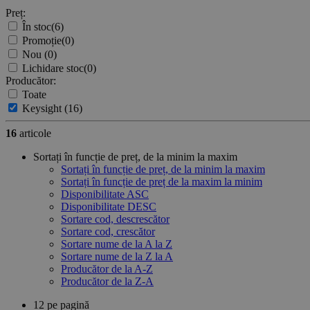
Preț:
În stoc
(6)
Promoție
(0)
Nou
(0)
Lichidare stoc
(0)
Producător:
Toate
Keysight
(16)
16
articole
Sortați în funcție de preț, de la minim la maxim
Sortați în funcție de preț, de la minim la maxim
Sortați în funcție de preț de la maxim la minim
Disponibilitate ASC
Disponibilitate DESC
Sortare cod, descrescător
Sortare cod, crescător
Sortare nume de la A la Z
Sortare nume de la Z la A
Producător de la A-Z
Producător de la Z-A
12 pe pagină