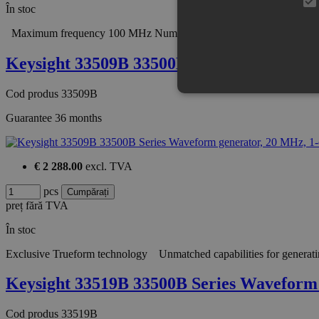
În stoc
Maximum frequency 100 MHz Number of channels 2 Standard Sine, 
Keysight 33509B 33500B Series Wavefor
Cod produs
33509B
Guarantee
36 months
€ 2 288.00
excl. TVA
pcs
preț fără TVA
În stoc
Exclusive Trueform technology Unmatched capabilities for generatin
Keysight 33519B 33500B Series Wavefor
Cod produs
33519B