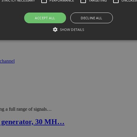
STRICTLY NECESSARY
PERFORMANCE
TARGETING
UNCLASSI
square, ramp, pulse, triangle,…
ACCEPT ALL
DECLINE ALL
m generator, 20 MH…
SHOW DETAILS
g a full range of signals…
m generator, 30 MH…