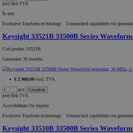
preț fără TVA
În stoc
Exclusive Trueform technology Unmatched capabilities for generatin
Keysight 33521B 33500B Series Wavefor
Cod produs
33521B
Guarantee
36 months
€ 2 960.00
excl. TVA
pcs
preț fără TVA
Accesibilitate
On inquiry
Exclusive Trueform technology Unmatched capabilities for generatin
Keysight 33510B 33500B Series Wavefor