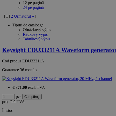
12 pe pagină
24 pe pagină
|
1
|
2
Următorul
»
|
Tipuri de cataloage
Obrázkový výpis
Řádkový výpis
Tabulkový výpis
Keysight EDU33211A Waveform generato
Cod produs
EDU33211A
Guarantee
36 months
€ 871.00
excl. TVA
pcs
preț fără TVA
În stoc