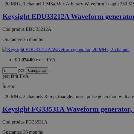
20 MHz, 1 channel 1 MSa Max Arbitrary Waveform Length 250 MS
Keysight EDU33212A Waveform generato
Cod produs
EDU33212A
Guarantee
36 months
€ 1 074.00
excl. TVA
pcs
preț fără TVA
În stoc
20 MHz, 2 channels Ramp, triangle, noise, pulse generation with 
Keysight FG33531A Waveform generator,
Cod produs
FG33531A
Guarantee
36 months