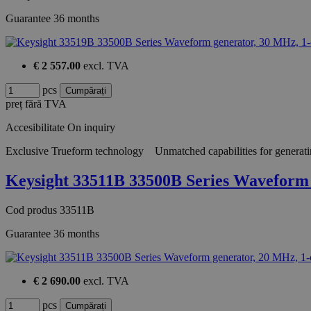
Guarantee
36 months
€ 2 557.00
excl. TVA
pcs
preț fără TVA
Accesibilitate
On inquiry
Exclusive Trueform technology Unmatched capabilities for generatin
Keysight 33511B 33500B Series Wavefor
Cod produs
33511B
Guarantee
36 months
€ 2 690.00
excl. TVA
pcs