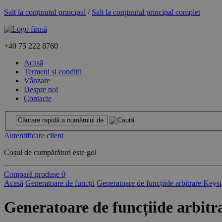
Salt la conținutul principal
/
Salt la conținutul principal complet
+40
75 222 8760
Acasă
Termeni și condiții
Vânzare
Despre noi
Contacte
Autentificare client
Coșul de cumpărături este gol
Compară produse
0
Acasă
Generatoare de funcții
Generatoare de funcțiide arbitrare Keys
Generatoare de funcțiide arbitr