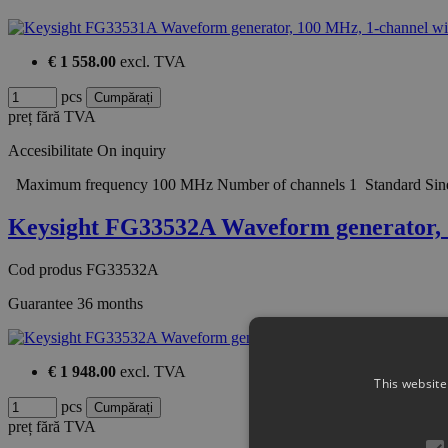
€ 1 558.00
excl. TVA
pcs
preț fără TVA
Accesibilitate
On inquiry
Maximum frequency 100 MHz Number of channels 1 Standard Sine, 
Keysight FG33532A Waveform generator,
Cod produs
FG33532A
Guarantee
36 months
€ 1 948.00
excl. TVA
This website
pcs
preț fără TVA