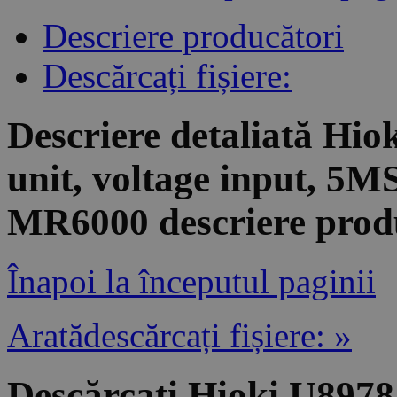
Descriere producători
Descărcați fișiere:
Descriere detaliată Hio
unit, voltage input, 5M
MR6000 descriere prod
Înapoi la începutul paginii
Aratădescărcați fișiere: »
Descărcați Hioki U8978 