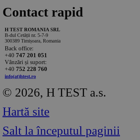
Contact rapid
H TEST ROMANIA SRL
B-dul Cetății nr. 5-7-9
300389 Timișoara, Romania
Back office:
+40
747 201 051
Vânzări și suport:
+40
752 228 760
info(at)htest.ro
© 2026, H TEST a.s.
Hartă site
Salt la începutul paginii