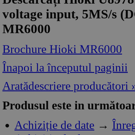
voltage input, 5MS/s (D
MR6000
Brochure Hioki MR6000
Înapoi la începutul paginii
Aratădescriere producători 
Produsul este in următoar
Achiziție de date
→
Înre