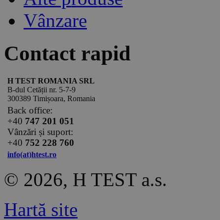
Vânzare
Contact rapid
H TEST ROMANIA SRL
B-dul Cetății nr. 5-7-9
300389 Timișoara, Romania
Back office:
+40
747 201 051
Vânzări și suport:
+40
752 228 760
info(at)htest.ro
© 2026, H TEST a.s.
Hartă site