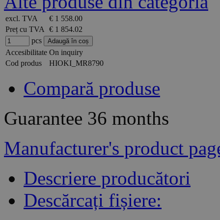
Alte produse din categoria
excl. TVA
€ 1 558.00
Preț cu TVA
€ 1 854.02
pcs
Accesibilitate
On inquiry
Cod produs
HIOKI_MR8790
Compară produse
Guarantee
36 months
Manufacturer's product pag
Descriere producători
Descărcați fișiere: