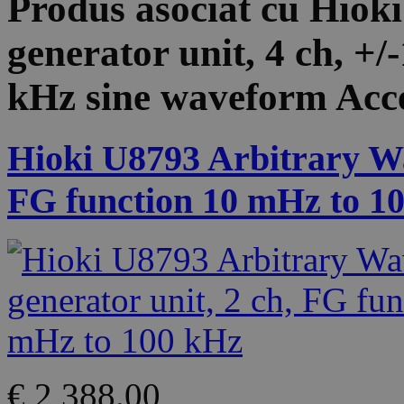
Produs asociat cu
Hiok
generator unit, 4 ch, +/
kHz sine waveform
Acc
Hioki U8793 Arbitrary Wa
FG function 10 mHz to 1
€ 2 388.00