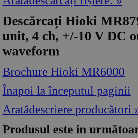
Aratădescărcați fișiere: »
Descărcați Hioki MR87
unit, 4 ch, +/-10 V DC o
waveform
Brochure Hioki MR6000
Înapoi la începutul paginii
Aratădescriere producători 
Produsul este in următoar