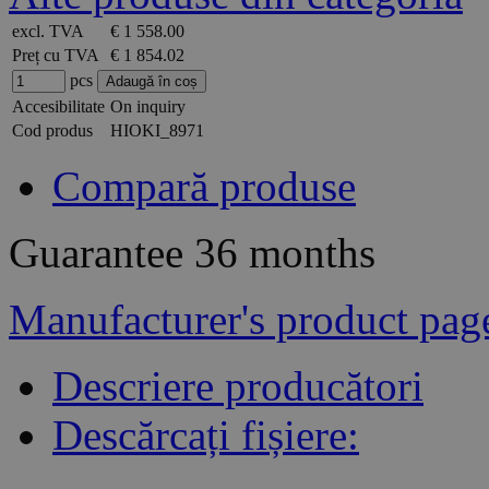
excl. TVA
€ 1 558.00
Preț cu TVA
€ 1 854.02
pcs
Accesibilitate
On inquiry
Cod produs
HIOKI_8971
Compară produse
Guarantee
36 months
Manufacturer's product pag
Descriere producători
Descărcați fișiere: