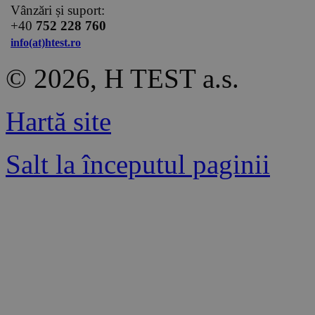
Vânzări și suport:
+40
752 228 760
info(at)htest.ro
© 2026, H TEST a.s.
Hartă site
Salt la începutul paginii