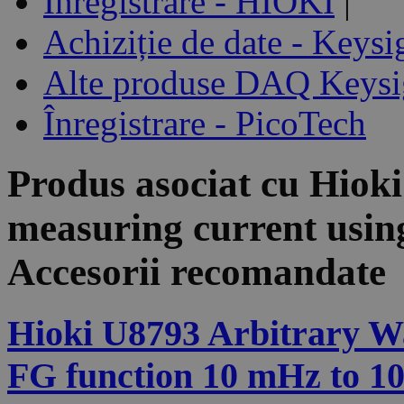
Înregistrare - HIOKI
|
Achiziție de date - Keysi
Alte produse DAQ Keysi
Înregistrare - PicoTech
Produs asociat cu
Hioki
measuring current using
Accesorii recomandate
Hioki U8793 Arbitrary Wa
FG function 10 mHz to 1