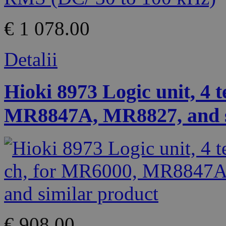
€ 1 078.00
Detalii
Hioki 8973 Logic unit, 4 
MR8847A, MR8827, and s
€ 908.00