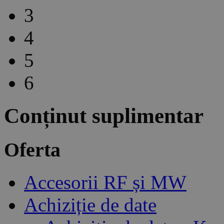
3
4
5
6
Conținut suplimentar
Oferta
Accesorii RF și MW
Achiziție de date