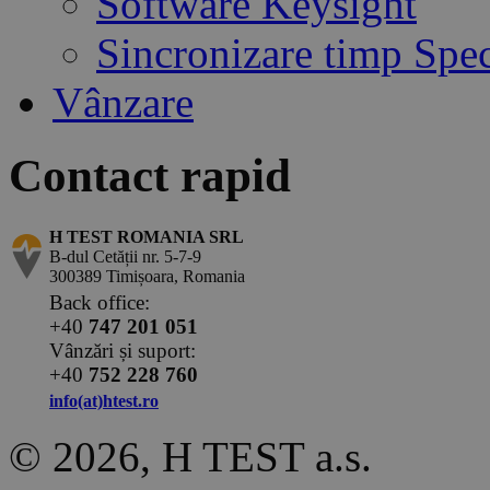
Software Keysight
Sincronizare timp Spe
Vânzare
Contact rapid
H TEST ROMANIA SRL
B-dul Cetății nr. 5-7-9
300389 Timișoara, Romania
Back office:
+40
747 201 051
Vânzări și suport:
+40
752 228 760
info(at)htest.ro
© 2026, H TEST a.s.