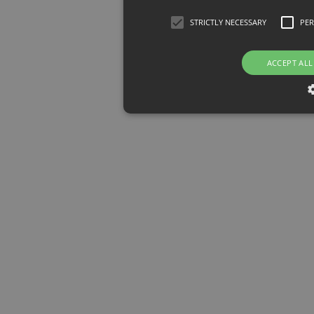
STRICTLY NECESSARY
PE
ACCEPT ALL