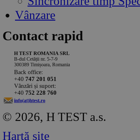
Sincronizare timp Spe
Vânzare
Contact rapid
H TEST ROMANIA SRL
B-dul Cetății nr. 5-7-9
300389 Timișoara, Romania
Back office:
+40
747 201 051
Vânzări și suport:
+40
752 228 760
info(at)htest.ro
© 2026, H TEST a.s.
Hartă site