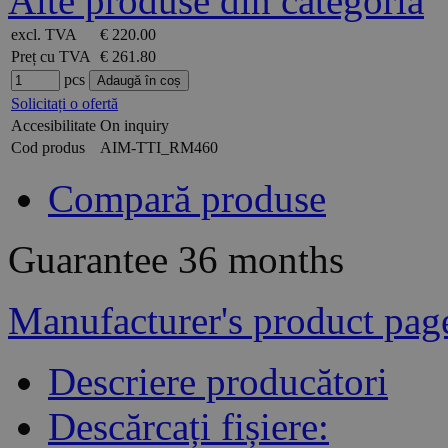
Alte produse din categoria
excl. TVA
€ 220.00
Preț cu TVA
€ 261.80
pcs
Solicitați o ofertă
Accesibilitate
On inquiry
Cod produs
AIM-TTI_RM460
Compară produse
Guarantee
36 months
Manufacturer's product pag
Descriere producători
Descărcați fișiere: