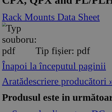
CPX, QPX and PL/PLH 
Rack Mounts Data Sheet
Tip fișier: pdf
Înapoi la începutul paginii
Aratădescriere producători 
Produsul este in următoar