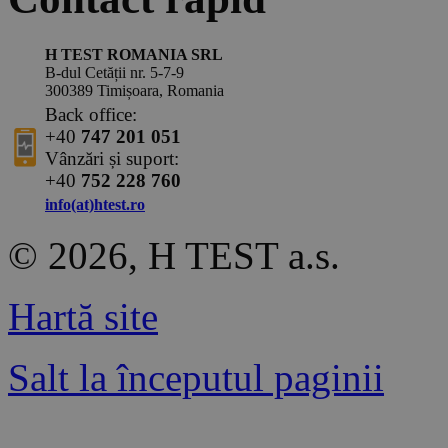
H TEST ROMANIA SRL
B-dul Cetății nr. 5-7-9
300389 Timișoara, Romania
Back office:
+40
747 201 051
Vânzări și suport:
+40
752 228 760
info(at)htest.ro
© 2026, H TEST a.s.
Hartă site
Salt la începutul paginii