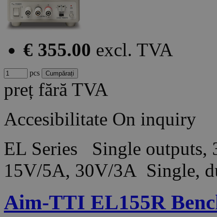
€ 355.00
excl. TVA
pcs
preț fără TVA
Accesibilitate
On inquiry
EL Series Single outputs,
15V/5A, 30V/3A Single, du
Aim-TTI EL155R Bench