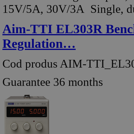
15V/5A, 30V/3A Single, du
Aim-TTI EL303R Bench
Regulation…
Cod produs
AIM-TTI_EL3
Guarantee
36 months