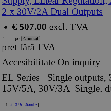
€ 507.00
excl. TVA
pcs
preț fără TVA
Accesibilitate
On inquiry
EL Series Single outputs,
15V/5A, 30V/3A Single, du
|
1
|
2
|
3
Următorul
»
|