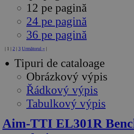
12 pe pagină
24 pe pagină
36 pe pagină
|
1
|
2
|
3
Următorul
»
|
Tipuri de cataloage
Obrázkový výpis
Řádkový výpis
Tabulkový výpis
Aim-TTI EL301R Bench