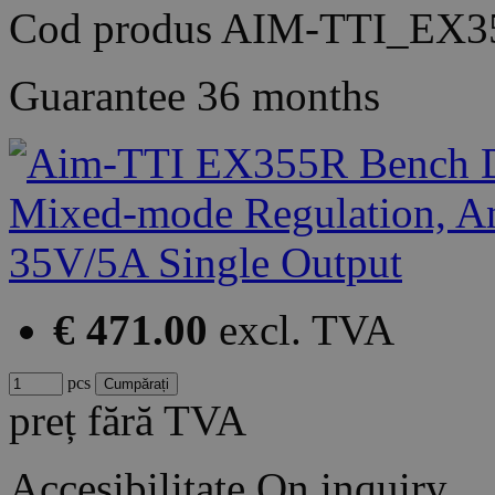
Cod produs
AIM-TTI_EX3
Guarantee
36 months
€ 471.00
excl. TVA
pcs
preț fără TVA
Accesibilitate
On inquiry