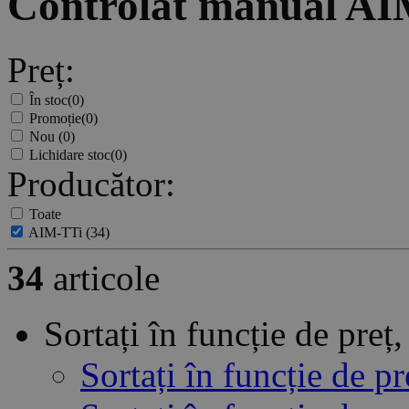
Controlat manual A
Preț:
În stoc
(0)
Promoție
(0)
Nou
(0)
Lichidare stoc
(0)
Producător:
Toate
AIM-TTi
(34)
34
articole
Sortați în funcție de pre
Sortați în funcție de p