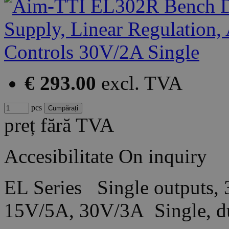
€ 293.00
excl. TVA
pcs
preț fără TVA
Accesibilitate
On inquiry
EL Series Single outputs,
15V/5A, 30V/3A Single, du