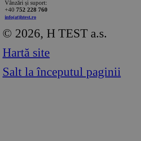
Vânzări și suport:
+40
752 228 760
info(at)htest.ro
© 2026, H TEST a.s.
Hartă site
Salt la începutul paginii