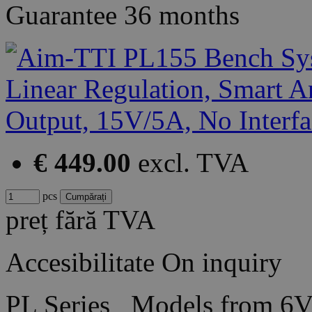
Guarantee
36 months
€ 449.00
excl. TVA
pcs
preț fără TVA
Accesibilitate
On inquiry
PL Series Models from 6V