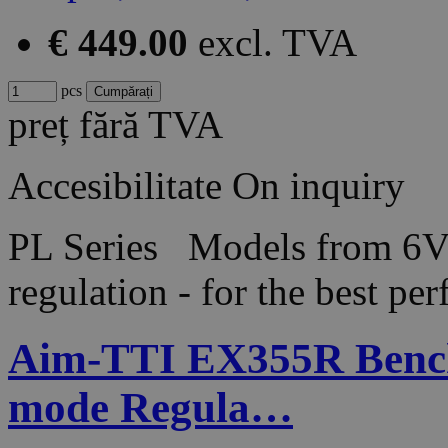
€ 449.00
excl. TVA
pcs
preț fără TVA
Accesibilitate
On inquiry
PL Series Models from 6V
regulation - for the best 
Aim-TTI EX355R Bench
mode Regula…