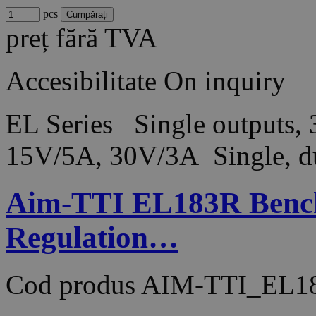
pcs
preț fără TVA
Accesibilitate
On inquiry
EL Series Single outputs,
15V/5A, 30V/3A Single, du
Aim-TTI EL183R Bench
Regulation…
Cod produs
AIM-TTI_EL1