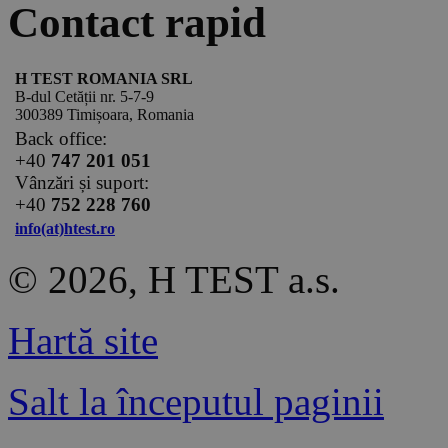
Contact rapid
H TEST ROMANIA SRL
B-dul Cetății nr. 5-7-9
300389 Timișoara, Romania
Back office:
+40
747 201 051
Vânzări și suport:
+40
752 228 760
info(at)htest.ro
© 2026, H TEST a.s.
Hartă site
Salt la începutul paginii