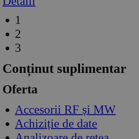
Detalii
1
2
3
Conținut suplimentar
Oferta
Accesorii RF și MW
Achiziție de date
Analizoare de rețea