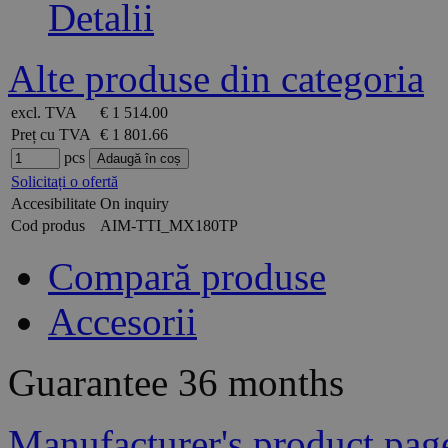
Detalii
Alte produse din categoria
excl. TVA
€ 1 514.00
Preț cu TVA
€ 1 801.66
pcs
Solicitați o ofertă
Accesibilitate
On inquiry
Cod produs
AIM-TTI_MX180TP
Compară produse
Accesorii
Guarantee
36 months
Manufacturer's product pag