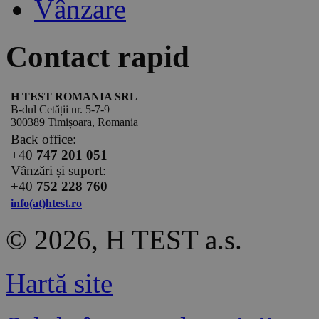
Vânzare
Contact rapid
H TEST ROMANIA SRL
B-dul Cetății nr. 5-7-9
300389 Timișoara, Romania
Back office:
+40
747 201 051
Vânzări și suport:
+40
752 228 760
info(at)htest.ro
© 2026, H TEST a.s.
Hartă site