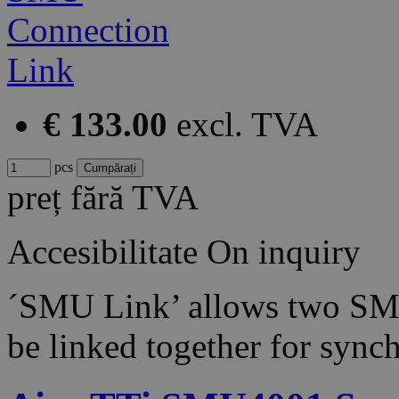
€ 133.00
excl. TVA
pcs
preț fără TVA
Accesibilitate
On inquiry
´SMU Link’ allows two S
be linked together for sync