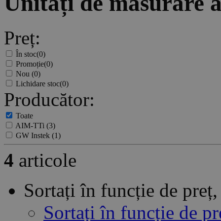
Unități de măsurare 
Preț:
În stoc
(0)
Promoție
(0)
Nou
(0)
Lichidare stoc
(0)
Producător:
Toate
AIM-TTi
(3)
GW Instek
(1)
4
articole
Sortați în funcție de pre
Sortați în funcție de p