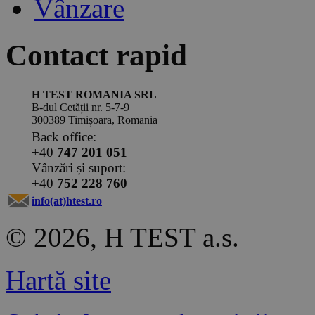
Vânzare
Contact rapid
H TEST ROMANIA SRL
B-dul Cetății nr. 5-7-9
300389 Timișoara, Romania
Back office:
+40
747 201 051
Vânzări și suport:
+40
752 228 760
info(at)htest.ro
© 2026, H TEST a.s.
Hartă site