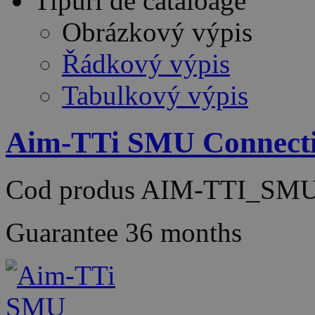
Tipuri de cataloage
Obrázkový výpis
Řádkový výpis
Tabulkový výpis
Aim-TTi SMU Connecti
Cod produs
AIM-TTI_SMU
Guarantee
36 months