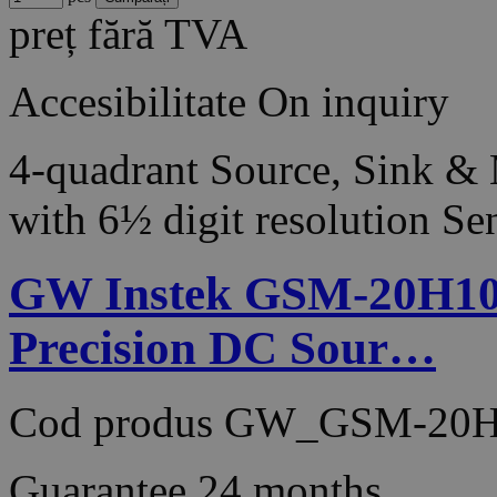
preț fără TVA
Accesibilitate
On inquiry
4-quadrant Source, Sink &
with 6½ digit resolution Se
GW Instek GSM-20H10
Precision DC Sour…
Cod produs
GW_GSM-20H
Guarantee
24 months