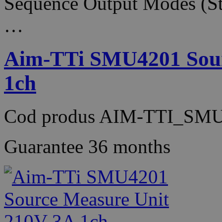
Sequence Output Modes (S
…
Aim-TTi SMU4201 Sour
1ch
Cod produs
AIM-TTI_SMU
Guarantee
36 months