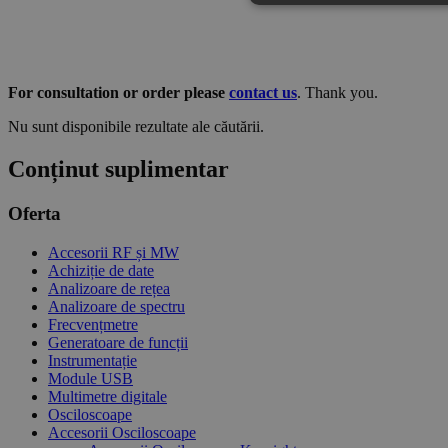
For consultation or order please
contact us
. Thank you.
Nu sunt disponibile rezultate ale căutării.
Conținut suplimentar
Oferta
Accesorii RF și MW
Achiziție de date
Analizoare de rețea
Analizoare de spectru
Frecvențmetre
Generatoare de funcții
Instrumentație
Module USB
Multimetre digitale
Osciloscoape
Accesorii Osciloscoape