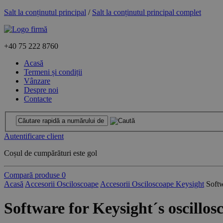
Salt la conținutul principal
/
Salt la conținutul principal complet
+40
75 222 8760
Acasă
Termeni și condiții
Vânzare
Despre noi
Contacte
Autentificare client
Coșul de cumpărături este gol
Compară produse
0
Acasă
Accesorii Osciloscoape
Accesorii Osciloscoape Keysight
Soft
Software for Keysight´s oscillos