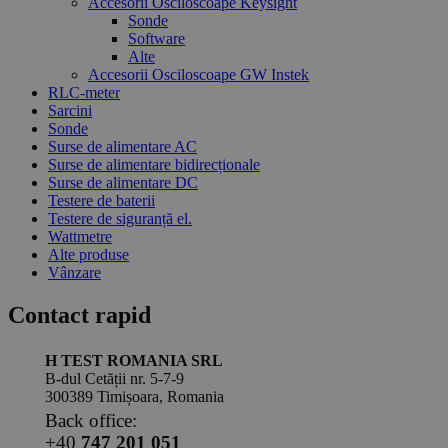
Accesorii Osciloscoape Keysight
Sonde
Software
Alte
Accesorii Osciloscoape GW Instek
RLC-meter
Sarcini
Sonde
Surse de alimentare AC
Surse de alimentare bidirecționale
Surse de alimentare DC
Testere de baterii
Testere de siguranță el.
Wattmetre
Alte produse
Vânzare
Contact rapid
H TEST ROMANIA SRL
B-dul Cetății nr. 5-7-9
300389 Timișoara, Romania
Back office:
+40
747 201 051