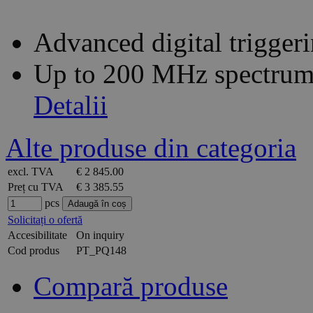
Advanced digital trigger
Up to 200 MHz spectrum
Detalii
Alte produse din categoria
excl. TVA
€ 2 845.00
Preț cu TVA
€ 3 385.55
pcs
Solicitați o ofertă
Accesibilitate
On inquiry
Cod produs
PT_PQ148
Compară produse