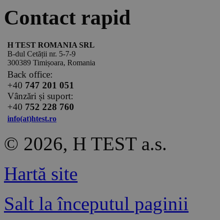
Contact rapid
H TEST ROMANIA SRL
B-dul Cetății nr. 5-7-9
300389 Timișoara, Romania
Back office:
+40
747 201 051
Vânzări și suport:
+40
752 228 760
info(at)htest.ro
© 2026, H TEST a.s.
Hartă site
Salt la începutul paginii