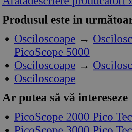
Aratădescriere producători 
Produsul este in următoar
Osciloscoape
→
Oscilos
PicoScope 5000
Osciloscoape
→
Oscilos
Osciloscoape
Ar putea să vă intereseze
PicoScope 2000 Pico Te
PicoScope 3000 Pico Te