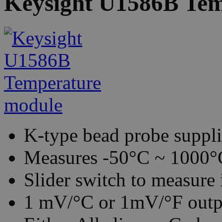
Keysight U1586B Tem
K-type bead probe suppli
Measures -50°C ~ 1000°C
Slider switch to measure 
1 mV/°C or 1mV/°F outp