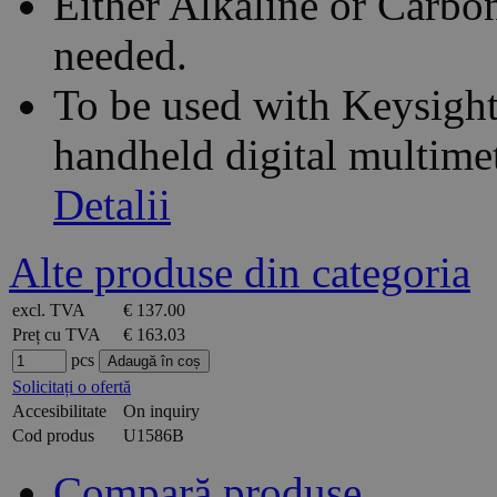
Either Alkaline or Carbo
needed.
To be used with Keysight
handheld digital multimet
Detalii
Alte produse din categoria
excl. TVA
€ 137.00
Preț cu TVA
€ 163.03
pcs
Solicitați o ofertă
Accesibilitate
On inquiry
Cod produs
U1586B
Compară produse