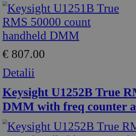
€ 807.00
Detalii
Keysight U1252B True R
DMM with freq counter a