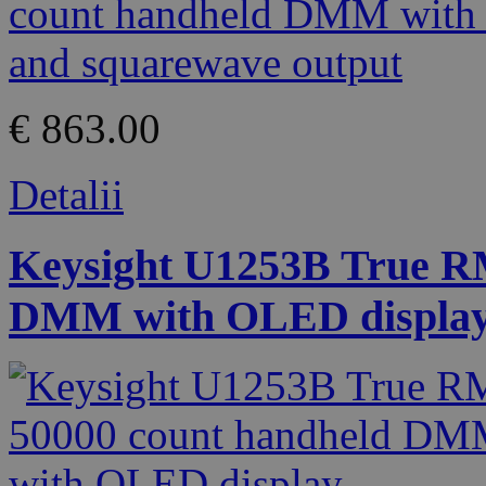
€ 863.00
Detalii
Keysight U1253B True R
DMM with OLED displa