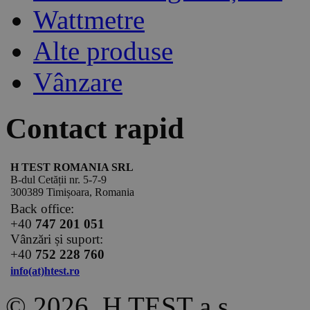
Wattmetre
Alte produse
Vânzare
Contact rapid
H TEST ROMANIA SRL
B-dul Cetății nr. 5-7-9
300389 Timișoara, Romania
Back office:
+40
747 201 051
Vânzări și suport:
+40
752 228 760
info(at)htest.ro
© 2026, H TEST a.s.