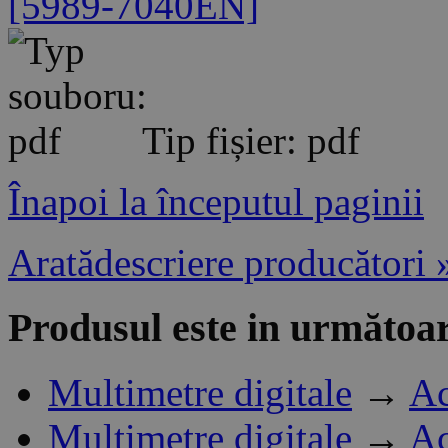
[5989-7040EN]
Tip fișier: pdf
Înapoi la începutul paginii
Aratădescriere producători 
Produsul este in următoar
Multimetre digitale
→
Ac
Multimetre digitale
→
Ac