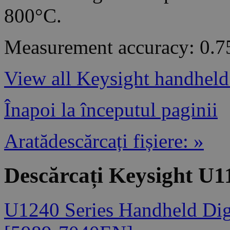
800°C.
Measurement accuracy: 0.7
View all Keysight handheld 
Înapoi la începutul paginii
Aratădescărcați fișiere: »
Descărcați Keysight U1
U1240 Series Handheld Digi