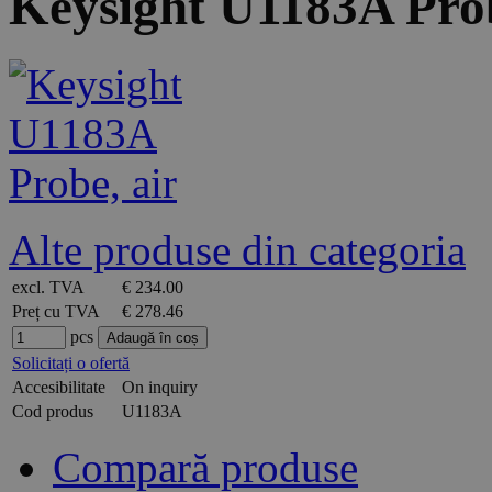
Keysight U1183A Prob
Alte produse din categoria
excl. TVA
€ 234.00
Preț cu TVA
€ 278.46
pcs
Solicitați o ofertă
Accesibilitate
On inquiry
Cod produs
U1183A
Compară produse