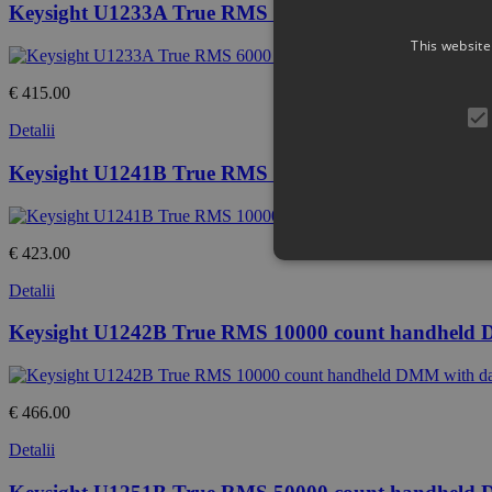
Keysight U1233A True RMS 6000 count handheld DMM
This website
€ 415.00
Detalii
Keysight U1241B True RMS 10000 count handhel
€ 423.00
Detalii
Keysight U1242B True RMS 10000 count handheld 
€ 466.00
Detalii