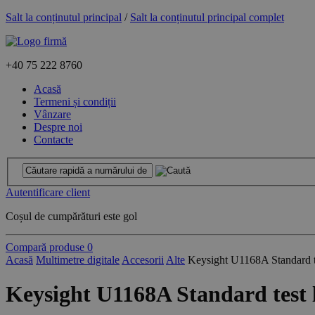
Salt la conținutul principal
/
Salt la conținutul principal complet
+40
75 222 8760
Acasă
Termeni și condiții
Vânzare
Despre noi
Contacte
Autentificare client
Coșul de cumpărături este gol
Compară produse
0
Acasă
Multimetre digitale
Accesorii
Alte
Keysight U1168A Standard te
Keysight U1168A Standard test l