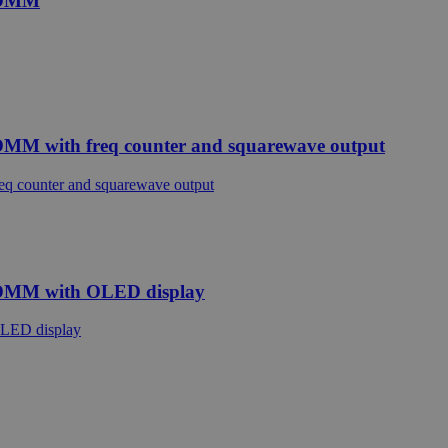
d DMM
MM with freq counter and squarewave output
 DMM with OLED display