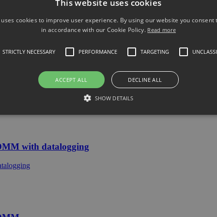
This website uses cookies
 with non-contact voltage detector
 uses cookies to improve user experience. By using our website you consent t
in accordance with our Cookie Policy.
Read more
STRICTLY NECESSARY
PERFORMANCE
TARGETING
UNCLASSI
d DMM
ACCEPT ALL
DECLINE ALL
SHOW DETAILS
DMM with datalogging