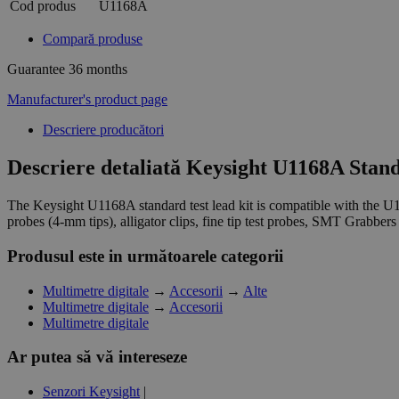
Cod produs
U1168A
Compară produse
Guarantee
36 months
Manufacturer's product page
Descriere producători
Descriere detaliată Keysight U1168A Standa
The Keysight U1168A standard test lead kit is compatible with the U1
probes (4-mm tips), alligator clips, fine tip test probes, SMT Grabbers
Produsul este in următoarele categorii
Multimetre digitale
→
Accesorii
→
Alte
Multimetre digitale
→
Accesorii
Multimetre digitale
Ar putea să vă intereseze
Senzori Keysight
|