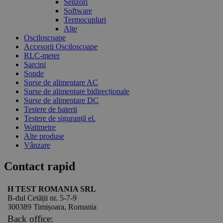
Senzori
Software
Termocupluri
Alte
Osciloscoape
Accesorii Osciloscoape
RLC-meter
Sarcini
Sonde
Surse de alimentare AC
Surse de alimentare bidirecționale
Surse de alimentare DC
Testere de baterii
Testere de siguranță el.
Wattmetre
Alte produse
Vânzare
Contact rapid
H TEST ROMANIA SRL
B-dul Cetății nr. 5-7-9
300389 Timișoara, Romania
Back office: