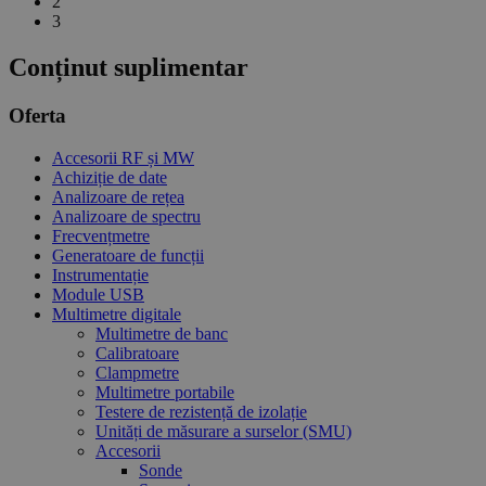
2
3
Conținut suplimentar
Oferta
Accesorii RF și MW
Achiziție de date
Analizoare de rețea
Analizoare de spectru
Frecvențmetre
Generatoare de funcții
Instrumentație
Module USB
Multimetre digitale
Multimetre de banc
Calibratoare
Clampmetre
Multimetre portabile
Testere de rezistență de izolație
Unități de măsurare a surselor (SMU)
Accesorii
Sonde