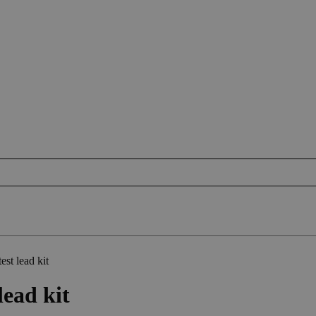
st lead kit
ead kit