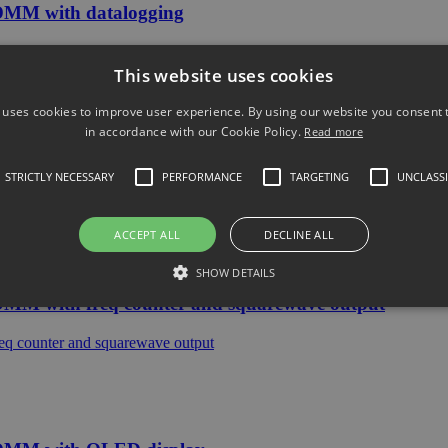
DMM with datalogging
This website uses cookies
 uses cookies to improve user experience. By using our website you consent t
in accordance with our Cookie Policy.
Read more
d DMM
STRICTLY NECESSARY
PERFORMANCE
TARGETING
UNCLASSI
ACCEPT ALL
DECLINE ALL
SHOW DETAILS
MM with freq counter and squarewave output