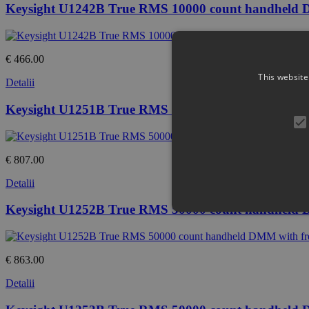
Keysight U1242B True RMS 10000 count handheld 
€ 466.00
This website
Detalii
Keysight U1251B True RMS 50000 count handhel
€ 807.00
Detalii
Keysight U1252B True RMS 50000 count handheld D
€ 863.00
Detalii