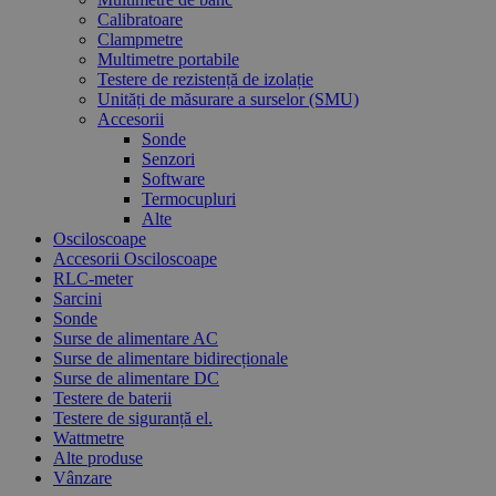
Calibratoare
Clampmetre
Multimetre portabile
Testere de rezistență de izolație
Unități de măsurare a surselor (SMU)
Accesorii
Sonde
Senzori
Software
Termocupluri
Alte
Osciloscoape
Accesorii Osciloscoape
RLC-meter
Sarcini
Sonde
Surse de alimentare AC
Surse de alimentare bidirecționale
Surse de alimentare DC
Testere de baterii
Testere de siguranță el.
Wattmetre
Alte produse
Vânzare