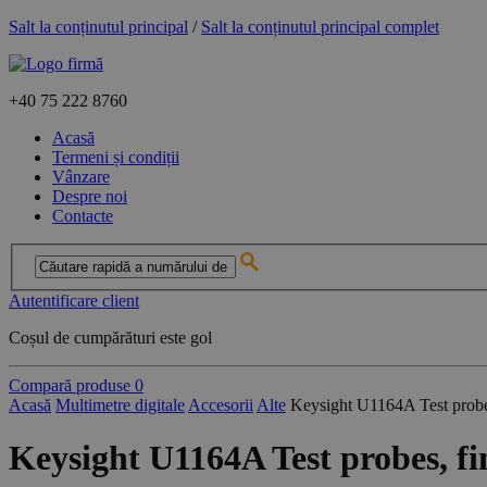
Salt la conținutul principal
/
Salt la conținutul principal complet
+40
75 222 8760
Acasă
Termeni și condiții
Vânzare
Despre noi
Contacte
Autentificare client
Coșul de cumpărături este gol
Compară produse
0
Acasă
Multimetre digitale
Accesorii
Alte
Keysight U1164A Test probes
Keysight U1164A Test probes, fi