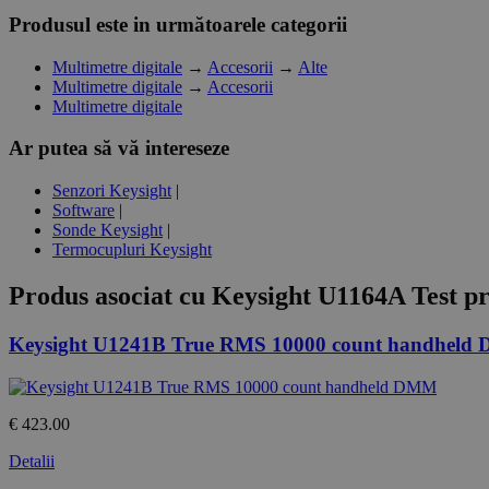
Produsul este in următoarele categorii
Multimetre digitale
→
Accesorii
→
Alte
Multimetre digitale
→
Accesorii
Multimetre digitale
Ar putea să vă intereseze
Senzori Keysight
|
Software
|
Sonde Keysight
|
Termocupluri Keysight
Produs asociat cu
Keysight U1164A Test pro
Keysight U1241B True RMS 10000 count handhel
€ 423.00
Detalii