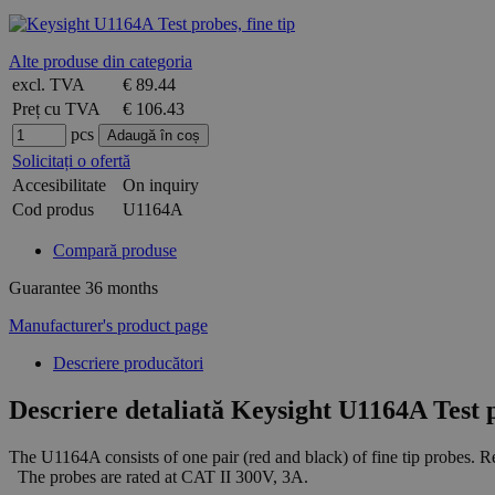
Alte produse din categoria
excl. TVA
€ 89.44
Preț cu TVA
€ 106.43
pcs
Solicitați o ofertă
Accesibilitate
On inquiry
Cod produs
U1164A
Compară produse
Guarantee
36 months
Manufacturer's product page
Descriere producători
Descriere detaliată Keysight U1164A Test p
The U1164A consists of one pair (red and black) of fine tip probes. 
The probes are rated at CAT II 300V, 3A.