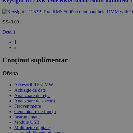
Keysight U1253B True RMS 50000 count handheld
€ 949.00
Detalii
1
2
Conținut suplimentar
Oferta
Accesorii RF și MW
Achiziție de date
Analizoare de rețea
Analizoare de spectru
Frecvențmetre
Generatoare de funcții
Instrumentație
Module USB
Multimetre digitale
Multimetre de banc