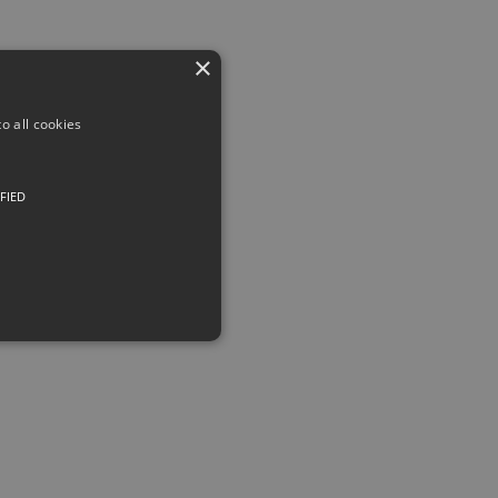
×
o all cookies
FIED