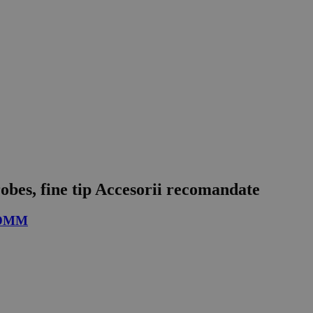
bes, fine tip
Accesorii recomandate
d DMM