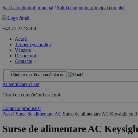
Salt la conținutul principal
/
Salt la conținutul principal complet
+40
75 222 8760
Acasă
Termeni și condiții
Vânzare
Despre noi
Contacte
Autentificare client
Coșul de cumpărături este gol
Compară produse
0
Acasă
Surse de alimentare AC
Surse de alimentare AC Keysight cu 3
Surse de alimentare AC Keysigh