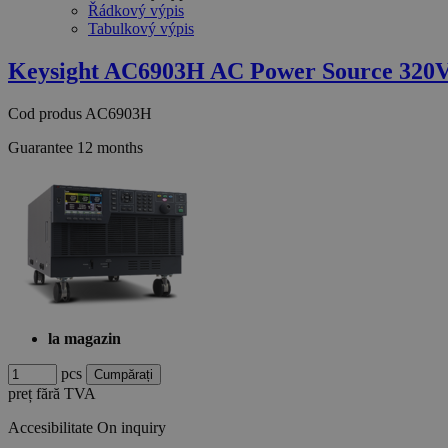
Řádkový výpis
Tabulkový výpis
Keysight AC6903H AC Power Source 320
Cod produs
AC6903H
Guarantee
12 months
la magazin
pcs
preț fără TVA
Accesibilitate
On inquiry