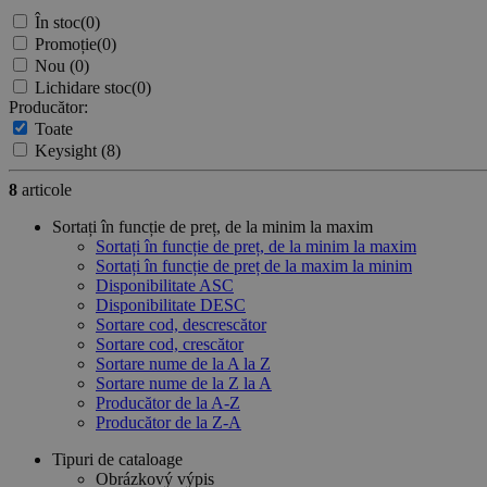
În stoc
(0)
Promoție
(0)
Nou
(0)
Lichidare stoc
(0)
Producător:
Toate
Keysight
(8)
8
articole
Sortați în funcție de preț, de la minim la maxim
Sortați în funcție de preț, de la minim la maxim
Sortați în funcție de preț de la maxim la minim
Disponibilitate ASC
Disponibilitate DESC
Sortare cod, descrescător
Sortare cod, crescător
Sortare nume de la A la Z
Sortare nume de la Z la A
Producător de la A-Z
Producător de la Z-A
Tipuri de cataloage
Obrázkový výpis