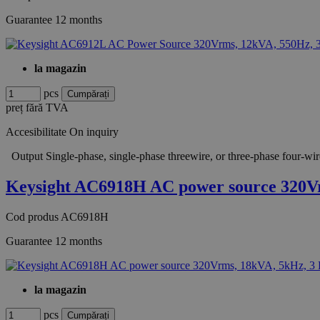
Guarantee
12 months
la magazin
pcs
preț fără TVA
Accesibilitate
On inquiry
Output Single-phase, single-phase threewire, or three-phase fou
Keysight AC6918H AC power source 320V
Cod produs
AC6918H
Guarantee
12 months
la magazin
pcs