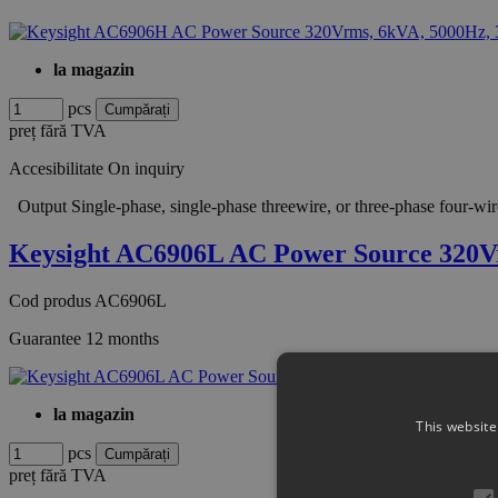
la magazin
pcs
preț fără TVA
Accesibilitate
On inquiry
Output Single-phase, single-phase threewire, or three-phase fou
Keysight AC6906L AC Power Source 320V
Cod produs
AC6906L
Guarantee
12 months
la magazin
This website
pcs
preț fără TVA