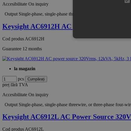
Accesibilitate
On inquiry
Output Single-phase, single-phase threewire, or three-phase fou
Keysight AC6912H AC power source 320V
Cod produs
AC6912H
Guarantee
12 months
la magazin
pcs
preț fără TVA
Accesibilitate
On inquiry
Output Single-phase, single-phase threewire, or three-phase fou
Keysight AC6912L AC Power Source 320
Cod produs
AC6912L