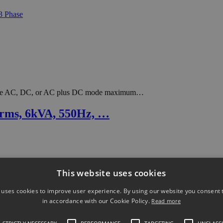
r-wire AC, DC, or AC plus DC mode maximum…
rms, 6kVA, 550Hz, …
This website uses cookies
 uses cookies to improve user experience. By using our website you consent t
in accordance with our Cookie Policy.
Read more