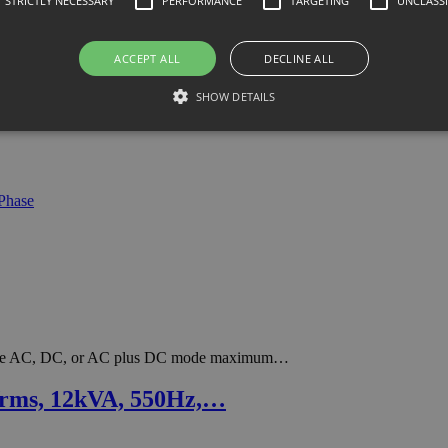
STRICTLY NECESSARY
PERFORMANCE
TARGETING
UNCLASSI
r-wire AC, DC, or AC plus DC mode maximum…
ACCEPT ALL
DECLINE ALL
rms, 12kVA, 5kHz, …
SHOW DETAILS
r-wire AC, DC, or AC plus DC mode maximum…
Vrms, 12kVA, 550Hz,…