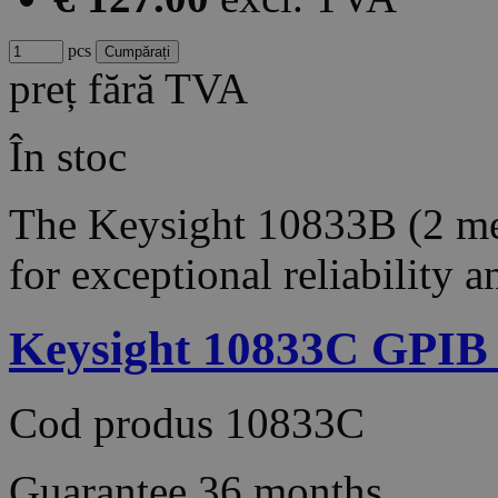
pcs
preț fără TVA
În stoc
The Keysight 10833B (2 met
for exceptional reliability 
Keysight 10833C GPIB c
Cod produs
10833C
Guarantee
36 months