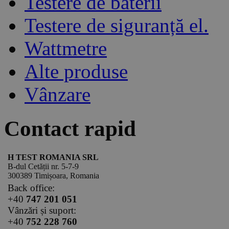
Testere de baterii
Testere de siguranță el.
Wattmetre
Alte produse
Vânzare
Contact rapid
H TEST ROMANIA SRL
B-dul Cetății nr. 5-7-9
300389 Timișoara, Romania
Back office:
+40
747 201 051
Vânzări și suport:
+40
752 228 760