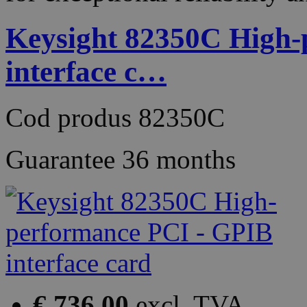
Keysight 82350C High-
interface c…
Cod produs
82350C
Guarantee
36 months
€ 736.00
excl. TVA