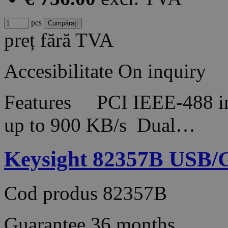
pcs
preț fără TVA
Accesibilitate
On inquiry
Features PCI IEEE-488 int
up to 900 KB/s Dual…
Keysight 82357B USB/G
Cod produs
82357B
Guarantee
36 months