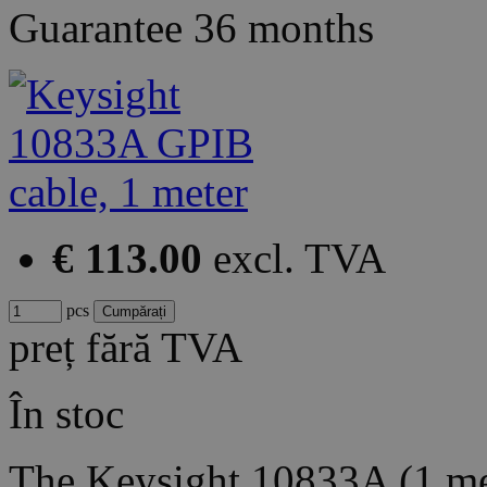
Guarantee
36 months
€ 113.00
excl. TVA
pcs
preț fără TVA
În stoc
The Keysight 10833A (1 met