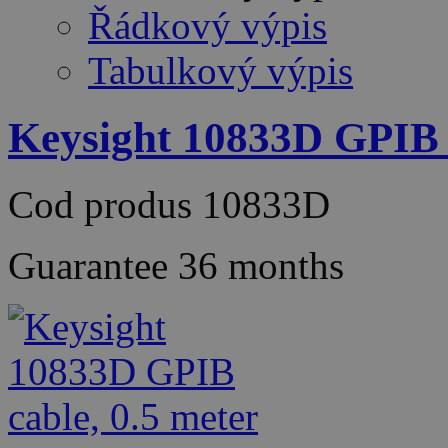
Řádkový výpis
Tabulkový výpis
Keysight 10833D GPIB c
Cod produs
10833D
Guarantee
36 months