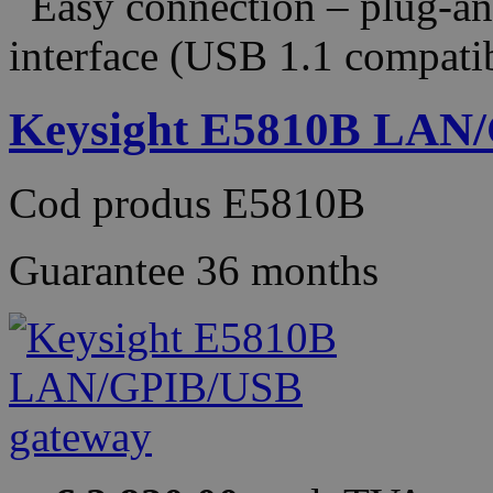
Easy connection – plug-an
interface (USB 1.1 compat
Keysight E5810B LAN
Cod produs
E5810B
Guarantee
36 months