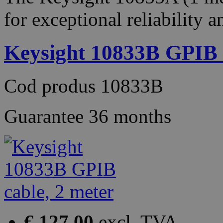
for exceptional reliability 
Keysight 10833B GPIB c
Cod produs
10833B
Guarantee
36 months
€ 127.00
excl. TVA