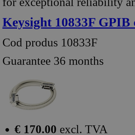
for exceptional reliability 
Keysight 10833F GPIB c
Cod produs
10833F
Guarantee
36 months
€ 170.00
excl. TVA