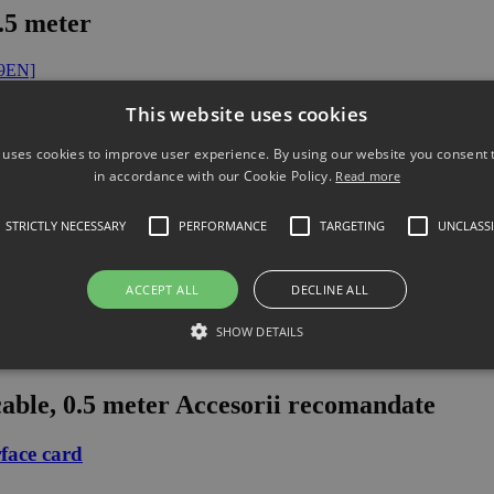
.5 meter
89EN]
This website uses cookies
 uses cookies to improve user experience. By using our website you consent t
in accordance with our Cookie Policy.
Read more
STRICTLY NECESSARY
PERFORMANCE
TARGETING
UNCLASSI
ACCEPT ALL
DECLINE ALL
SHOW DETAILS
ble, 0.5 meter
Accesorii recomandate
face card