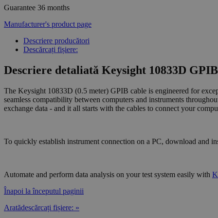
Guarantee
36 months
Manufacturer's product page
Descriere producători
Descărcați fișiere:
Descriere detaliată Keysight 10833D GPIB 
The Keysight 10833D (0.5 meter) GPIB cable is engineered for excepti
seamless compatibility between computers and instruments throughout 
exchange data - and it all starts with the cables to connect your com
To quickly establish instrument connection on a PC, download and in
Automate and perform data analysis on your test system easily with
K
Înapoi la începutul paginii
Aratădescărcați fișiere: »