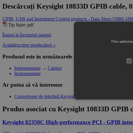
Descărcați Keysight 10833D GPIB cable, 0
GPIB, USB and Instrument Control products - Data Sheet [5989-18
Tip fișier: pdf
Înapoi la începutul paginii
This website
Aratădescriere producători »
Produsul este in următoarele categorii
Instrumentație
→
Cabluri
Instrumentație
Ar putea să vă intereseze
Convertoare de interfață Keysight
Produs asociat cu
Keysight 10833D GPIB ca
Keysight 82350C High-performance PCI - GPIB inter