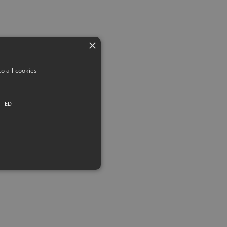
×
o all cookies
FIED