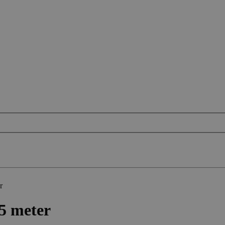
r
5 meter