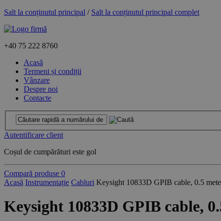
Salt la conținutul principal
/
Salt la conținutul principal complet
+40
75 222 8760
Acasă
Termeni și condiții
Vânzare
Despre noi
Contacte
Autentificare client
Coșul de cumpărături este gol
Compară produse
0
Acasă
Instrumentație
Cabluri
Keysight 10833D GPIB cable, 0.5 mete
Keysight 10833D GPIB cable, 0.