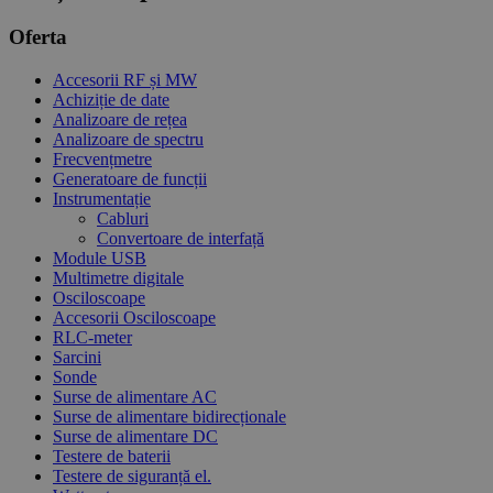
Oferta
Accesorii RF și MW
Achiziție de date
Analizoare de rețea
Analizoare de spectru
Frecvențmetre
Generatoare de funcții
Instrumentație
Cabluri
Convertoare de interfață
Module USB
Multimetre digitale
Osciloscoape
Accesorii Osciloscoape
RLC-meter
Sarcini
Sonde
Surse de alimentare AC
Surse de alimentare bidirecționale
Surse de alimentare DC
Testere de baterii
Testere de siguranță el.