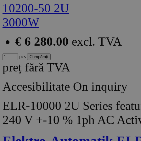
€ 6 280.00
excl. TVA
pcs
preț fără TVA
Accesibilitate
On inquiry
ELR-10000 2U Series featur
240 V +-10 % 1ph AC Acti
Elektro-Automatik EL