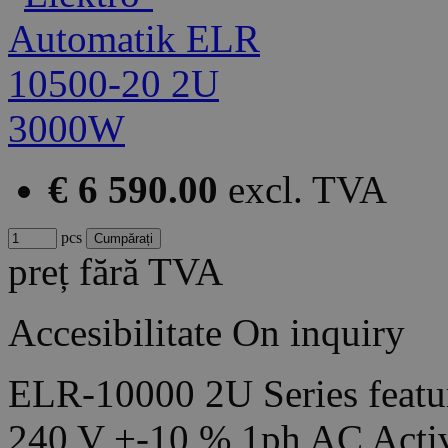
€ 6 590.00
excl. TVA
pcs
preț fără TVA
Accesibilitate
On inquiry
ELR-10000 2U Series featur
240 V +-10 % 1ph AC Acti