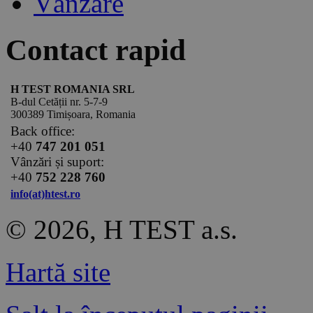
Vânzare
Contact rapid
H TEST ROMANIA SRL
B-dul Cetății nr. 5-7-9
300389 Timișoara, Romania
Back office:
+40
747 201 051
Vânzări și suport:
+40
752 228 760
info(at)htest.ro
© 2026, H TEST a.s.
Hartă site