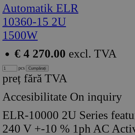
€ 4 270.00
excl. TVA
pcs
preț fără TVA
Accesibilitate
On inquiry
ELR-10000 2U Series featur
240 V +-10 % 1ph AC Acti