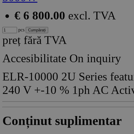
€ 6 800.00
excl. TVA
pcs
preț fără TVA
Accesibilitate
On inquiry
ELR-10000 2U Series featur
240 V +-10 % 1ph AC Acti
Conținut suplimentar