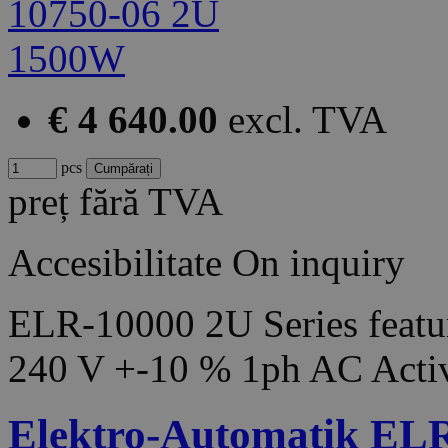
€ 4 640.00
excl. TVA
pcs
preț fără TVA
Accesibilitate
On inquiry
ELR-10000 2U Series featur
240 V +-10 % 1ph AC Acti
Elektro-Automatik EL