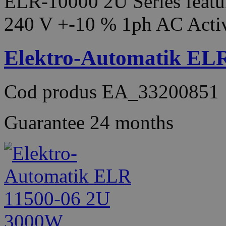
ELR-10000 2U Series featur
240 V +-10 % 1ph AC Acti
Elektro-Automatik EL
Cod produs
EA_33200851
Guarantee
24 months