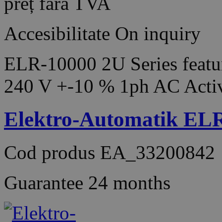
preț fără TVA
Accesibilitate
On inquiry
ELR-10000 2U Series featur
240 V +-10 % 1ph AC Acti
Elektro-Automatik EL
Cod produs
EA_33200842
Guarantee
24 months