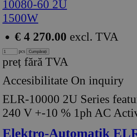
€ 4 270.00
excl. TVA
pcs
preț fără TVA
Accesibilitate
On inquiry
ELR-10000 2U Series featur
240 V +-10 % 1ph AC Acti
Elektro-Automatik EL