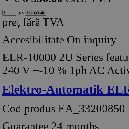
pcs
preț fără TVA
Accesibilitate
On inquiry
ELR-10000 2U Series featur
240 V +-10 % 1ph AC Acti
Elektro-Automatik EL
Cod produs
EA_33200850
Guarantee
24 months