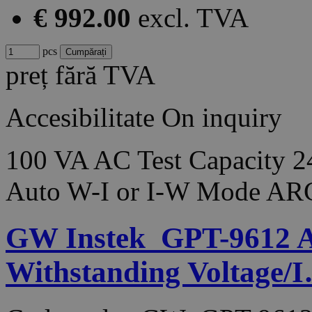
€ 992.00
excl. TVA
pcs
preț fără TVA
Accesibilitate
On inquiry
100 VA AC Test Capacity 2
Auto W-I or I-W Mode AR
GW Instek_GPT-9612 A
Withstanding Voltage/