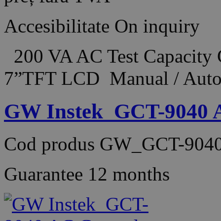
Accesibilitate
On inquiry
200 VA AC Test Capacity
7”TFT LCD Manual / Aut
GW Instek_GCT-9040 A
Cod produs
GW_GCT-9040
Guarantee
12 months