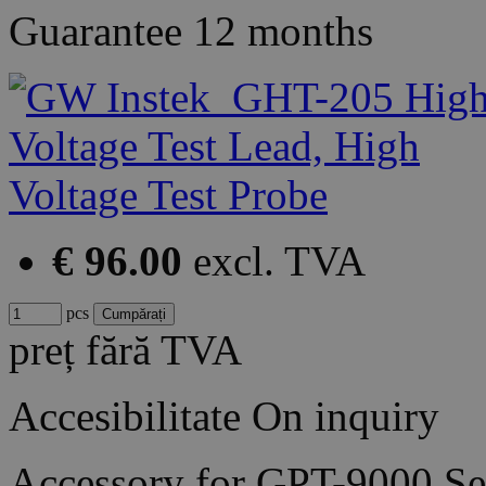
Guarantee
12 months
€ 96.00
excl. TVA
pcs
preț fără TVA
Accesibilitate
On inquiry
Accessory for GPT-9000 Se