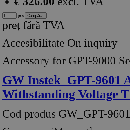
€ 326.00
excl. TVA
pcs
preț fără TVA
Accesibilitate
On inquiry
Accessory for GPT-9000 Se
GW Instek_GPT-9601 A
Withstanding Voltage 
Cod produs
GW_GPT-9601