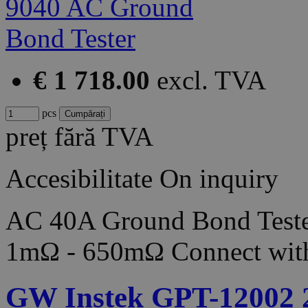
€ 1 718.00
excl. TVA
pcs
preț fără TVA
Accesibilitate
On inquiry
AC 40A Ground Bond Teste
1mΩ - 650mΩ Connect with
GW Instek GPT-12002 