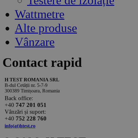
Testere de izolație
Wattmetre
Alte produse
Vânzare
Contact rapid
H TEST ROMANIA SRL
B-dul Cetății nr. 5-7-9
300389 Timișoara, Romania
Back office:
+40
747 201 051
Vânzări și suport:
+40
752 228 760
info(at)htest.ro