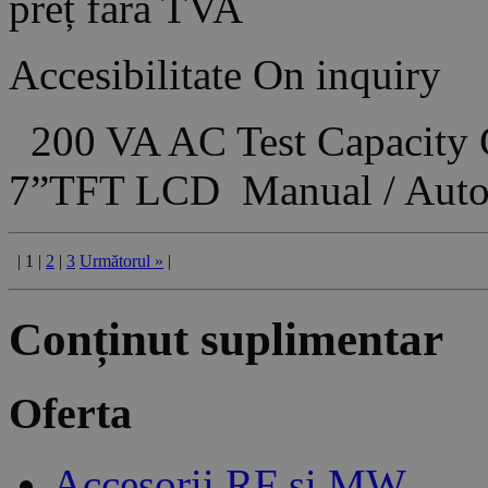
preț fără TVA
Accesibilitate
On inquiry
200 VA AC Test Capacity
7”TFT LCD Manual / Aut
|
1
|
2
|
3
Următorul
»
|
Conținut suplimentar
Oferta
Accesorii RF și MW