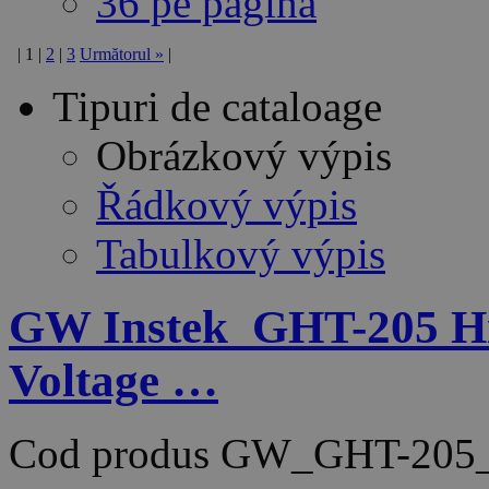
36 pe pagină
|
1
|
2
|
3
Următorul
»
|
Tipuri de cataloage
Obrázkový výpis
Řádkový výpis
Tabulkový výpis
GW Instek_GHT-205 Hig
Voltage …
Cod produs
GW_GHT-205_