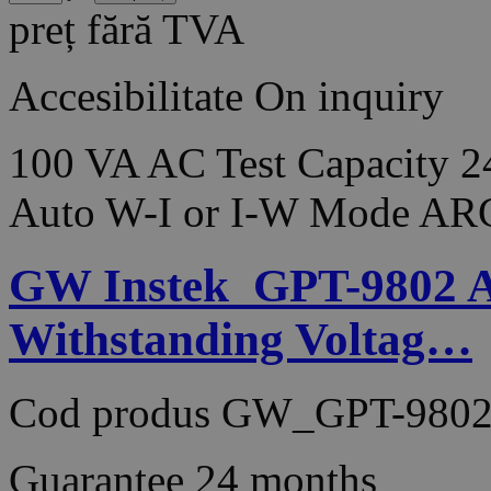
preț fără TVA
Accesibilitate
On inquiry
100 VA AC Test Capacity 2
Auto W-I or I-W Mode AR
GW Instek_GPT-9802 
Withstanding Voltag…
Cod produs
GW_GPT-9802
Guarantee
24 months