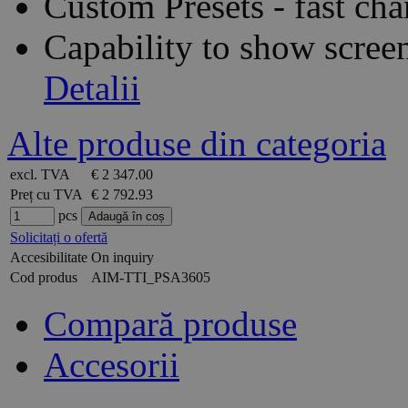
Custom Presets - fast cha
Capability to show scree
Detalii
Alte produse din categoria
excl. TVA
€ 2 347.00
Preț cu TVA
€ 2 792.93
pcs
Solicitați o ofertă
Accesibilitate
On inquiry
Cod produs
AIM-TTI_PSA3605
Compară produse
Accesorii