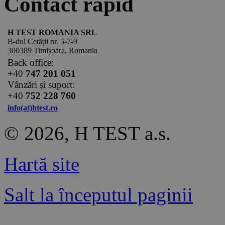
Contact rapid
H TEST ROMANIA SRL
B-dul Cetății nr. 5-7-9
300389 Timișoara, Romania
Back office:
+40
747 201 051
Vânzări și suport:
+40
752 228 760
info(at)htest.ro
© 2026, H TEST a.s.
Hartă site
Salt la începutul paginii