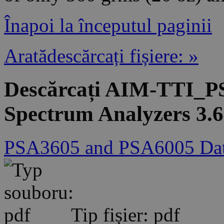
Înapoi la începutul paginii
Aratădescărcați fișiere: »
Descărcați AIM-TTI_P
Spectrum Analyzers 3.
PSA3605 and PSA6005 Dat
Tip fișier: pdf