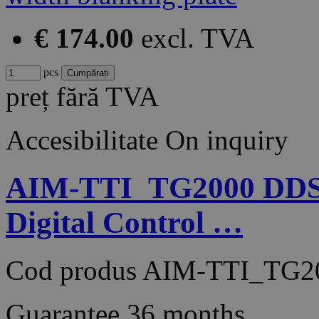
€ 174.00
excl. TVA
pcs
preț fără TVA
Accesibilitate
On inquiry
AIM-TTI_TG2000 DDS F
Digital Control …
Cod produs
AIM-TTI_TG2
Guarantee
36 months