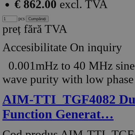
€ 862.00
excl. TVA
pcs
preț fără TVA
Accesibilitate
On inquiry
0.001mHz to 40 MHz sine 
wave purity with low phase 
AIM-TTI_TGF4082 Dual
Function Generat…
Cod produs
AIM-TTI_TGF