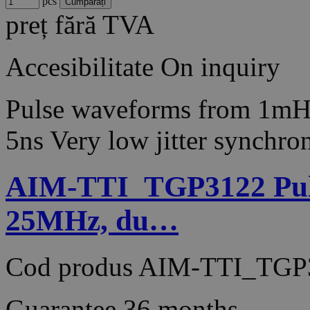
pcs
preț fără TVA
Accesibilitate
On inquiry
Pulse waveforms from 1mH
5ns Very low jitter synch
AIM-TTI_TGP3122 Puls
25MHz, du…
Cod produs
AIM-TTI_TGP
Guarantee
36 months