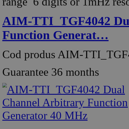
range 6 digits or 1mHz r
AIM-TTI_TGF4042 Dual
Function Generat…
Cod produs
AIM-TTI_TGF
Guarantee
36 months