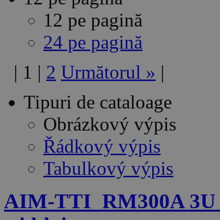
12 pe pagină
24 pe pagină
|
1
|
2
Următorul
»
|
Tipuri de cataloage
Obrázkový výpis
Řádkový výpis
Tabulkový výpis
AIM-TTI_RM300A 3U Ra