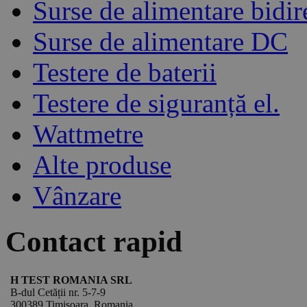
Surse de alimentare bidir
Surse de alimentare DC
Testere de baterii
Testere de siguranță el.
Wattmetre
Alte produse
Vânzare
Contact rapid
H TEST ROMANIA SRL
B-dul Cetății nr. 5-7-9
300389 Timișoara, Romania