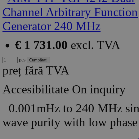
€ 1 731.00
excl. TVA
pcs
preț fără TVA
Accesibilitate
On inquiry
0.001mHz to 240 MHz sine
wave purity with low phas