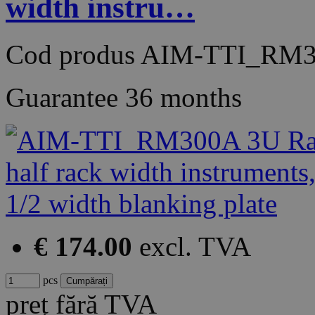
width instru…
Cod produs
AIM-TTI_RM
Guarantee
36 months
€ 174.00
excl. TVA
pcs
preț fără TVA