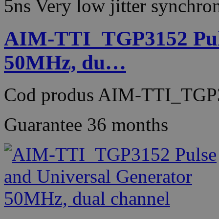
5ns Very low jitter synch
AIM-TTI_TGP3152 Puls
50MHz, du…
Cod produs
AIM-TTI_TGP
Guarantee
36 months