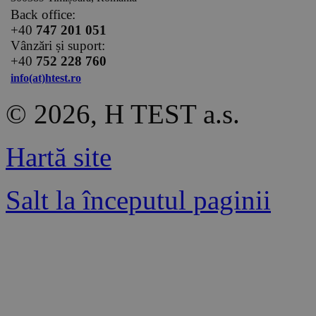
Back office:
+40
747 201 051
Vânzări și suport:
+40
752 228 760
info(at)htest.ro
© 2026, H TEST a.s.
Hartă site
Salt la începutul paginii