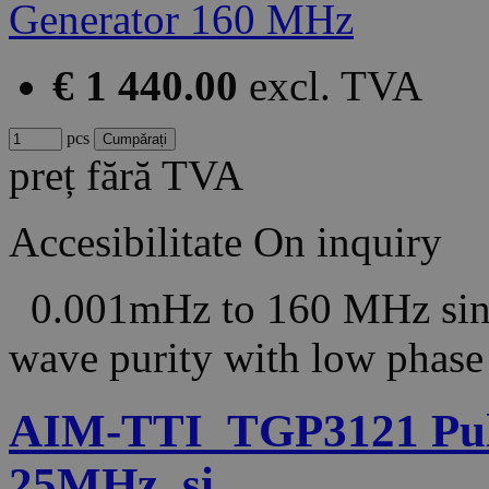
€ 1 440.00
excl. TVA
pcs
preț fără TVA
Accesibilitate
On inquiry
0.001mHz to 160 MHz sine
wave purity with low phas
AIM-TTI_TGP3121 Puls
25MHz, si…