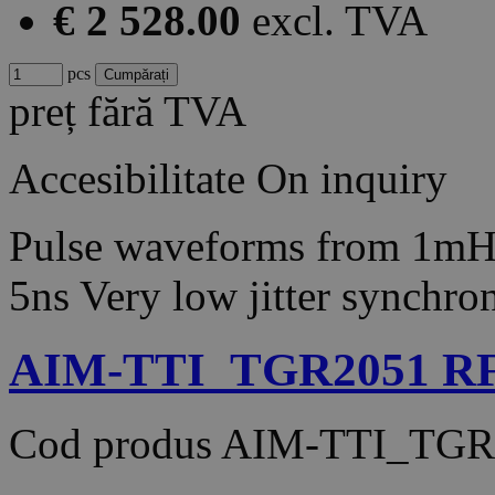
€ 2 528.00
excl. TVA
pcs
preț fără TVA
Accesibilitate
On inquiry
Pulse waveforms from 1mH
5ns Very low jitter synch
AIM-TTI_TGR2051 RF 
Cod produs
AIM-TTI_TGR