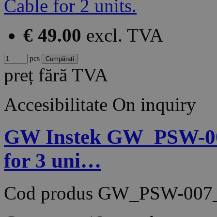
€ 49.00
excl. TVA
pcs
preț fără TVA
Accesibilitate
On inquiry
GW Instek GW_PSW-007
for 3 uni…
Cod produs
GW_PSW-007