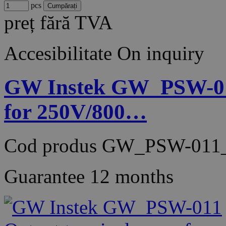
pcs
preț fără TVA
Accesibilitate
On inquiry
GW Instek GW_PSW-011
for 250V/800…
Cod produs
GW_PSW-011_
Guarantee
12 months