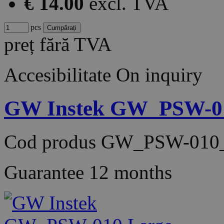
€ 14.00
excl. TVA
pcs
preț fără TVA
Accesibilitate
On inquiry
GW Instek GW_PSW-010 
Cod produs
GW_PSW-010_
Guarantee
12 months