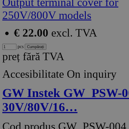
€ 22.00
excl. TVA
pcs
preț fără TVA
Accesibilitate
On inquiry
GW Instek GW_PSW-004 
30V/80V/16…
Cod produs
GW_PSW-004_