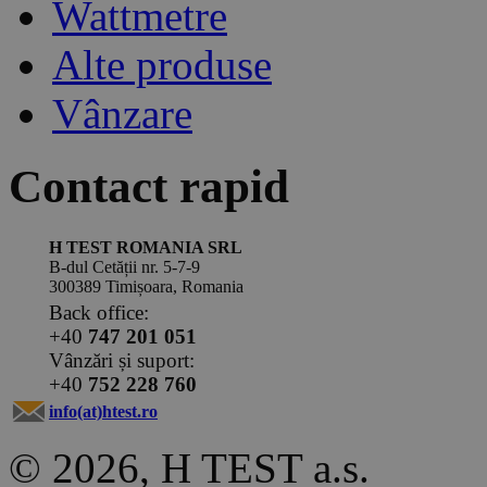
Wattmetre
Alte produse
Vânzare
Contact rapid
H TEST ROMANIA SRL
B-dul Cetății nr. 5-7-9
300389 Timișoara, Romania
Back office:
+40
747 201 051
Vânzări și suport:
+40
752 228 760
info(at)htest.ro
© 2026, H TEST a.s.