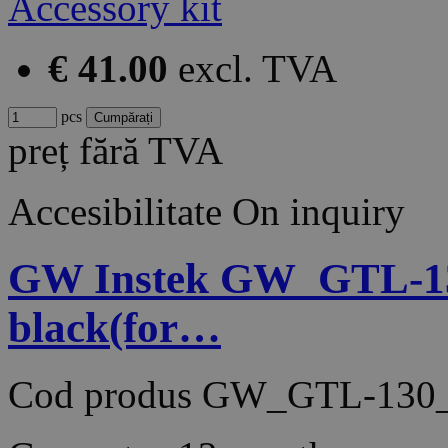
€ 41.00
excl. TVA
pcs
preț fără TVA
Accesibilitate
On inquiry
GW Instek GW_GTL-130 T
black(for…
Cod produs
GW_GTL-130_