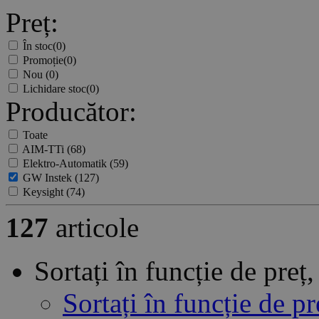
Preț:
În stoc
(0)
Promoție
(0)
Nou
(0)
Lichidare stoc
(0)
Producător:
Toate
AIM-TTi
(68)
Elektro-Automatik
(59)
GW Instek
(127)
Keysight
(74)
127
articole
Sortați în funcție de pre
Sortați în funcție de p