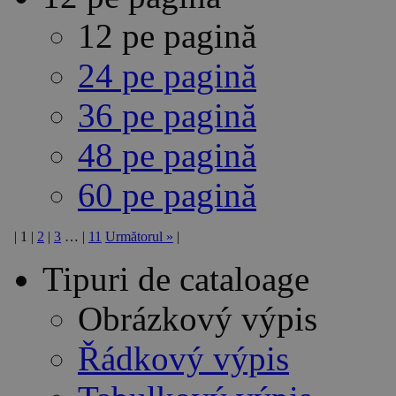
12 pe pagină
24 pe pagină
36 pe pagină
48 pe pagină
60 pe pagină
|
1
|
2
|
3
…
|
11
Următorul
»
|
Tipuri de cataloage
Obrázkový výpis
Řádkový výpis