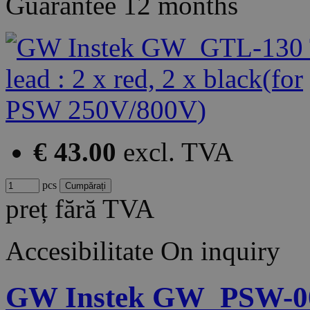
Guarantee
12 months
€ 43.00
excl. TVA
pcs
preț fără TVA
Accesibilitate
On inquiry
GW Instek GW_PSW-005