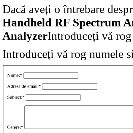
Dacă aveți o întrebare desp
Handheld RF Spectrum A
Analyzer
Introduceți vă rog
Introduceți vă rog numele si
Nume:
*
Adresa de email:
*
Subiect:
*
Cerere:
*