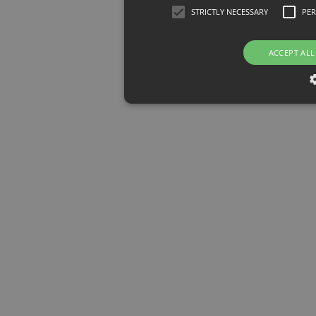
STRICTLY NECESSARY
PE
ACCEPT ALL