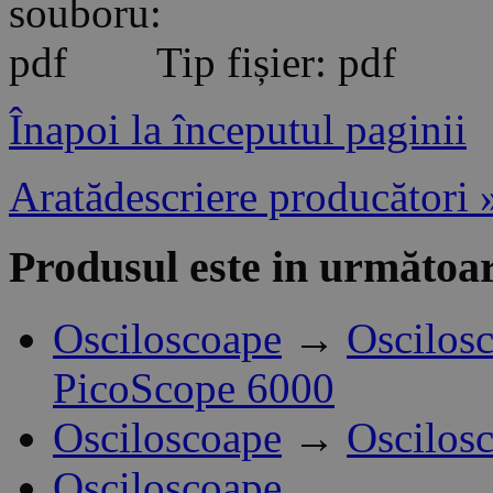
Tip fișier: pdf
Înapoi la începutul paginii
Aratădescriere producători 
Produsul este in următoar
Osciloscoape
→
Oscilos
PicoScope 6000
Osciloscoape
→
Oscilos
Osciloscoape