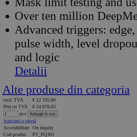
Mask limit testing and us
Over ten million DeepMea
Advanced triggers: edge
pulse width, level dropou
and logic
Detalii
Alte produse din categoria
excl. TVA
€ 12 335.00
Preț cu TVA
€ 14 678.65
pcs
Solicitați o ofertă
Accesibilitate
On inquiry
Cod produs
PT_PQ301