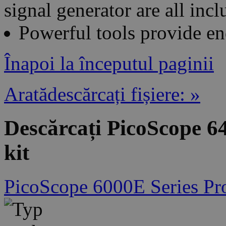
signal generator are all incl
Powerful tools provide en
Înapoi la începutul paginii
Aratădescărcați fișiere: »
Descărcați PicoScope 64
kit
PicoScope 6000E Series Pr