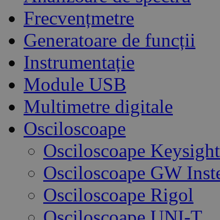
Frecvențmetre
Generatoare de funcții
Instrumentație
Module USB
Multimetre digitale
Osciloscoape
Osciloscoape Keysight
Osciloscoape GW Inst
Osciloscoape Rigol
Osciloscoape UNI-T