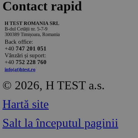
Contact rapid
H TEST ROMANIA SRL
B-dul Cetății nr. 5-7-9
300389 Timișoara, Romania
Back office:
+40
747 201 051
Vânzări și suport:
+40
752 228 760
info(at)htest.ro
© 2026, H TEST a.s.
Hartă site
Salt la începutul paginii