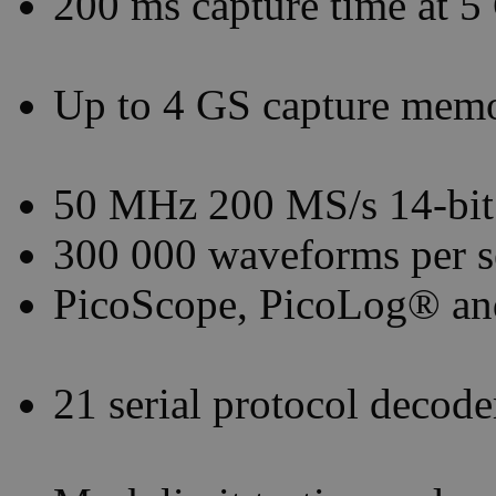
200 ms capture time at 5
Up to 4 GS capture mem
50 MHz 200 MS/s 14-b
300 000 waveforms per s
PicoScope, PicoLog® an
21 serial protocol decode