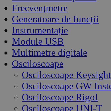
Frecvențmetre
Generatoare de funcții
Instrumentație
Module USB
Multimetre digitale
Osciloscoape
Osciloscoape Keysight
Osciloscoape GW Inst
Osciloscoape Rigol
Osciloscoape UNI-T