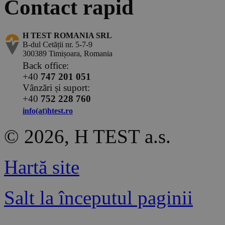
Contact rapid
H TEST ROMANIA SRL
B-dul Cetății nr. 5-7-9
300389 Timișoara, Romania
Back office:
+40
747 201 051
Vânzări și suport:
+40
752 228 760
info(at)htest.ro
© 2026, H TEST a.s.
Hartă site
Salt la începutul paginii