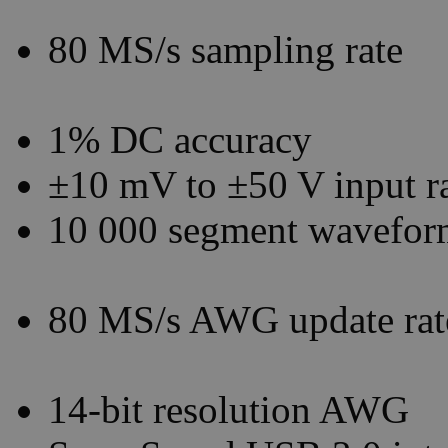
80 MS/s sampling rate
1% DC accuracy
±10 mV to ±50 V input r
10 000 segment wavefor
80 MS/s AWG update rat
14-bit resolution AWG