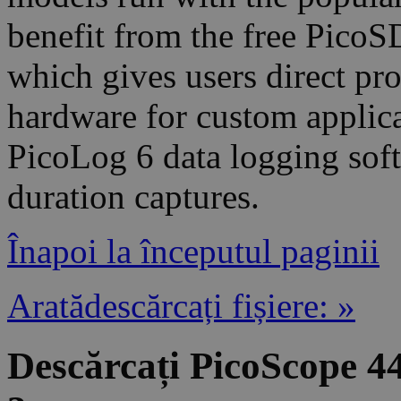
benefit from the free Pico
which gives users direct pr
hardware for custom applic
PicoLog 6 data logging sof
duration captures.
Înapoi la începutul paginii
Aratădescărcați fișiere: »
Descărcați PicoScope 