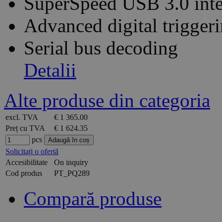
SuperSpeed USB 3.0 inte
Advanced digital trigger
Serial bus decoding
Detalii
Alte produse din categoria
excl. TVA
€ 1 365.00
Preț cu TVA
€ 1 624.35
pcs
Solicitați o ofertă
Accesibilitate
On inquiry
Cod produs
PT_PQ289
Compară produse