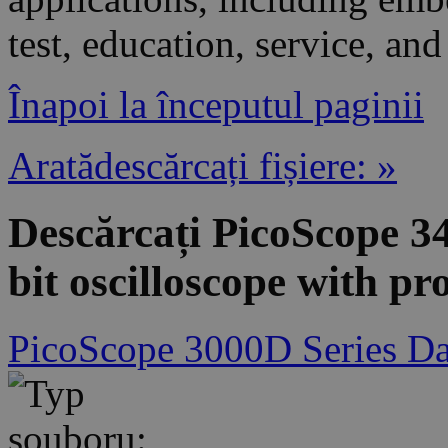
test, education, service, and
Înapoi la începutul paginii
Aratădescărcați fișiere: »
Descărcați PicoScope 3
bit oscilloscope with pr
PicoScope 3000D Series Da