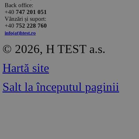
Back office:
+40
747 201 051
Vânzări și suport:
+40
752 228 760
info(at)htest.ro
© 2026, H TEST a.s.
Hartă site
Salt la începutul paginii