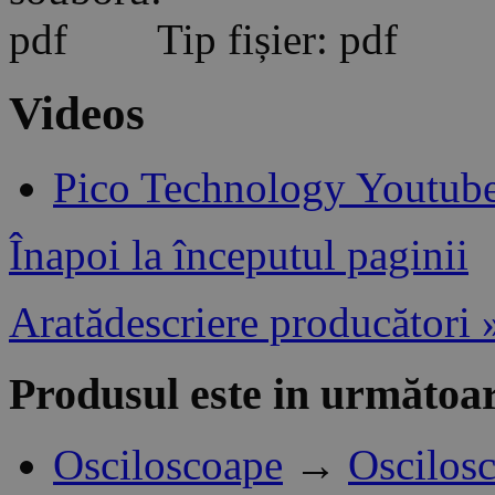
Tip fișier: pdf
Videos
Pico Technology Youtub
Înapoi la începutul paginii
Aratădescriere producători 
Produsul este in următoar
Osciloscoape
→
Oscilos