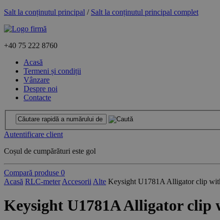
Salt la conținutul principal
/
Salt la conținutul principal complet
+40
75 222 8760
Acasă
Termeni și condiții
Vânzare
Despre noi
Contacte
Autentificare client
Coșul de cumpărături este gol
Compară produse
0
Acasă
RLC-meter
Accesorii
Alte
Keysight U1781A Alligator clip wit
Keysight U1781A Alligator clip 