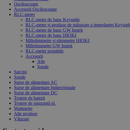
Osciloscoape
Accesorii Osciloscoape
RLC-meter
RLC-meter de banc Keysight
RLC-meter și produse de măsurare a impedanței Keysigh
RLC-meter de banc GW Instek
RLC-meter de banc HIOKI
Miliohmmetre și ohmmetre HIOKI
Miliohmmetre GW Instek
RLC-meter portabile
Accesorii
Alte
Sonde
Sarcini
Sonde
Surse de alimentare AC
Surse de alimentare bidirecționale
Surse de alimentare DC
Testere de baterii
Testere de siguranță el.
Wattmetre
Alte produse
Vânzare