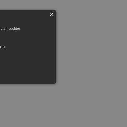
×
o all cookies
FIED