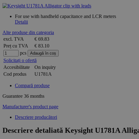
For use with handheld capacitance and LCR meters
Detalii
Alte produse din categoria
excl. TVA
€ 69.83
Preț cu TVA
€ 83.10
pcs
Solicitați o ofertă
Accesibilitate
On inquiry
Cod produs
U1781A
Compară produse
Guarantee
36 months
Manufacturer's product page
Descriere producători
Descriere detaliată Keysight U1781A Alliga