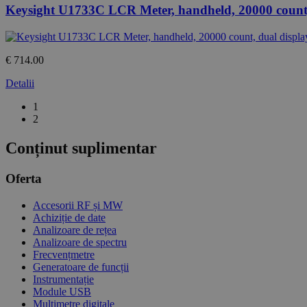
Keysight U1733C LCR Meter, handheld, 20000 coun
€ 714.00
Detalii
1
2
Conținut suplimentar
Oferta
Accesorii RF și MW
Achiziție de date
Analizoare de rețea
Analizoare de spectru
Frecvențmetre
Generatoare de funcții
Instrumentație
Module USB
Multimetre digitale