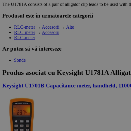
The U1781A consists of a pair of alligator clip leads to be used wit
Produsul este in următoarele categorii
RLC-meter
→
Accesorii
→
Alte
RLC-meter
→
Accesorii
RLC-meter
Ar putea să vă intereseze
Sonde
Produs asociat cu
Keysight U1781A Alligato
Keysight U1701B Capacitance meter, handheld, 11000