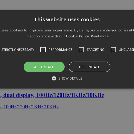
This website uses cookies
 uses cookies to improve user experience. By using our website you consent t
in accordance with our Cookie Policy.
Read more
STRICTLY NECESSARY
PERFORMANCE
TARGETING
UNCLASSI
, dual display, 100Hz/120Hz/1KHz
ACCEPT ALL
DECLINE ALL
SHOW DETAILS
, dual display, 100Hz/120Hz/1KHz/10KHz