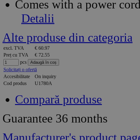
Comes with a power cord
Detalii
Alte produse din categoria
excl. TVA
€ 60.97
Preț cu TVA
€ 72.55
pcs
Solicitați o ofertă
Accesibilitate
On inquiry
Cod produs
U1780A
Compară produse
Guarantee
36 months
Manufacturer's product pag