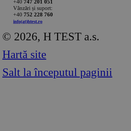
+40
747 201 051
Vânzări și suport:
+40
752 228 760
info(at)htest.ro
© 2026, H TEST a.s.
Hartă site
Salt la începutul paginii