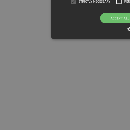
STRICTLY NECESSARY
PE
ACCEPT ALL