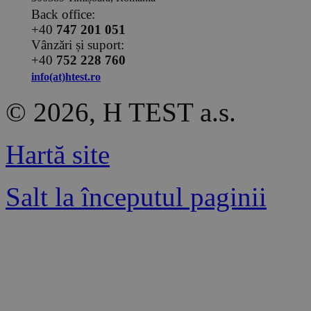
Back office:
+40
747 201 051
Vânzări și suport:
+40
752 228 760
info(at)htest.ro
© 2026, H TEST a.s.
Hartă site
Salt la începutul paginii