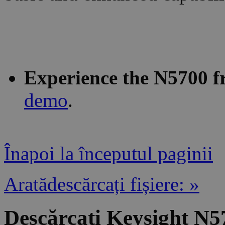
Experience the N5700 f
demo
.
Înapoi la începutul paginii
Aratădescărcați fișiere: »
Descărcați Keysight N