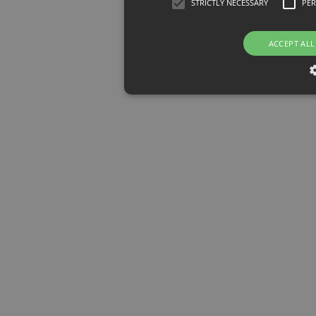
STRICTLY NECESSARY
PE
ACCEPT ALL