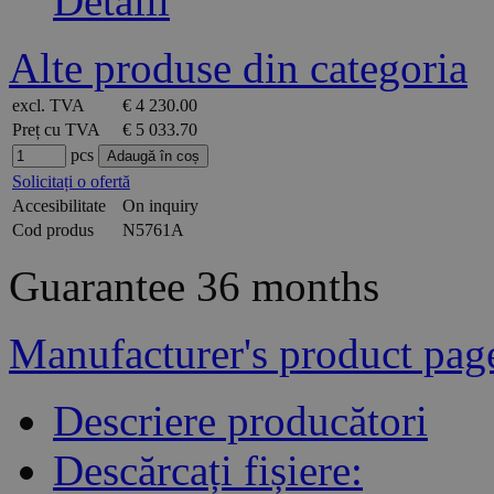
Detalii
Alte produse din categoria
excl. TVA
€ 4 230.00
Preț cu TVA
€ 5 033.70
pcs
Solicitați o ofertă
Accesibilitate
On inquiry
Cod produs
N5761A
Guarantee
36 months
Manufacturer's product pag
Descriere producători
Descărcați fișiere: