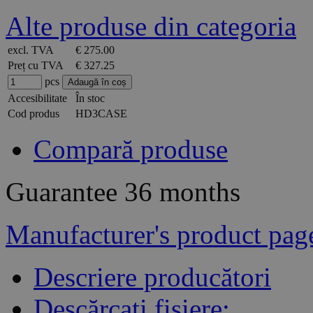
Alte produse din categoria
excl. TVA
€ 275.00
Preț cu TVA
€ 327.25
pcs
Accesibilitate
În stoc
Cod produs
HD3CASE
Compară produse
Guarantee
36 months
Manufacturer's product pag
Descriere producători
Descărcați fișiere: