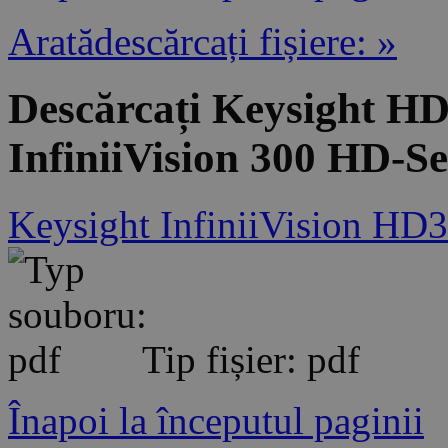
Aratădescărcați fișiere: »
Descărcați Keysight H
InfiniiVision 300 HD-Se
Keysight InfiniiVision HD3
Tip fișier: pdf
Înapoi la începutul paginii