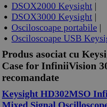
DSOX2000 Keysight
|
DSOX3000 Keysight
|
Osciloscoape portabile
|
Osciloscoape USB Keysig
Produs asociat cu
Keys
Case for InfiniiVision 
recomandate
Keysight HD302MSO Infin
Mixed Signal Oscilloscop