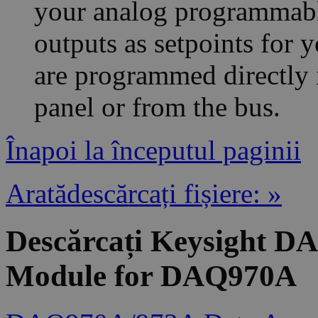
your analog programmable
outputs as setpoints for 
are programmed directly i
panel or from the bus.
Înapoi la începutul paginii
Aratădescărcați fișiere: »
Descărcați Keysight D
Module for DAQ970A