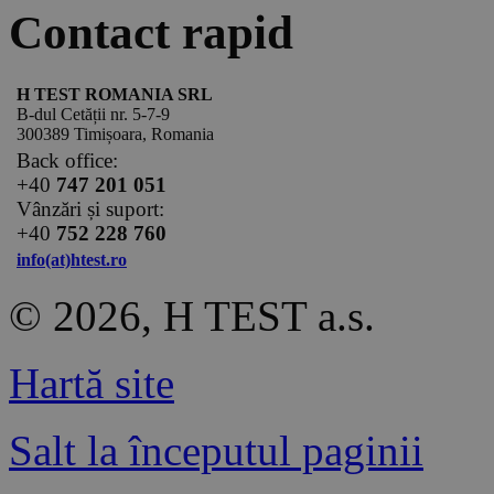
Contact rapid
H TEST ROMANIA SRL
B-dul Cetății nr. 5-7-9
300389 Timișoara, Romania
Back office:
+40
747 201 051
Vânzări și suport:
+40
752 228 760
info(at)htest.ro
© 2026, H TEST a.s.
Hartă site
Salt la începutul paginii