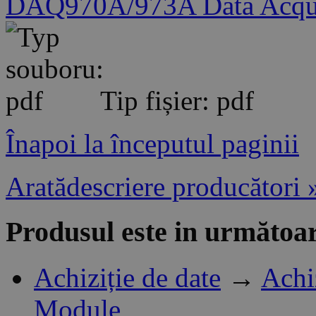
DAQ970A/973A Data Acqui
Tip fișier: pdf
Înapoi la începutul paginii
Aratădescriere producători 
Produsul este in următoar
Achiziție de date
→
Achi
Module