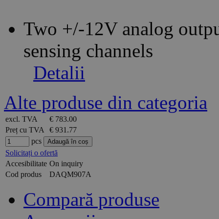
Two +/-12V analog output
sensing channels
Detalii
Alte produse din categoria
excl. TVA
€ 783.00
Preț cu TVA
€ 931.77
pcs
Solicitați o ofertă
Accesibilitate
On inquiry
Cod produs
DAQM907A
Compară produse