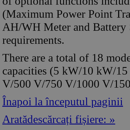
of optional functions incl
(Maximum Power Point Trac
AH/WH Meter and Battery S
requirements.
There are a total of 18 mode
capacities (5 kW/10 kW/15
V/500 V/750 V/1000 V/1500
Înapoi la începutul paginii
Aratădescărcați fișiere: »