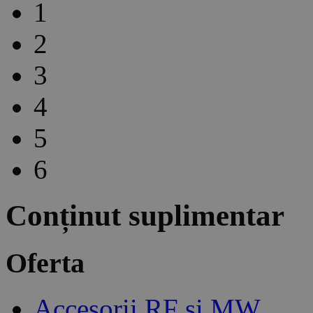
1
2
3
4
5
6
Conținut suplimentar
Oferta
Accesorii RF și MW