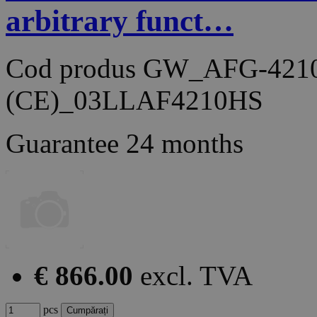
arbitrary funct…
Cod produs
GW_AFG-421
(CE)_03LLAF4210HS
Guarantee
24 months
€ 866.00
excl. TVA
pcs