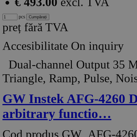
€ 493.00
excl. TVA
pcs
preț fără TVA
Accesibilitate
On inquiry
Dual-channel Output 35 MH
Triangle, Ramp, Pulse, No
GW Instek AFG-4260 D
arbitrary functio…
Cod produs
GW_AFG-426