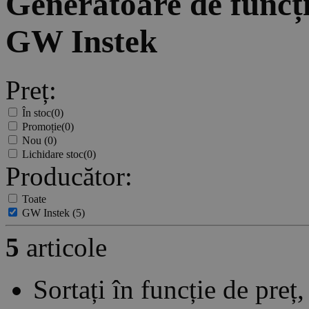
Generatoare de funcț
GW Instek
Preț:
În stoc
(0)
Promoție
(0)
Nou
(0)
Lichidare stoc
(0)
Producător:
Toate
GW Instek
(5)
5
articole
Sortați în funcție de pre